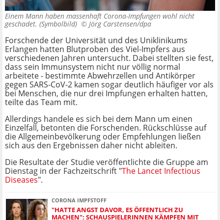
Einem Mann haben massenhaft Corona-Impfungen wohl nicht
geschadet. (Symbolbild) ©
Jörg Carstensen/dpa
Forschende der Universität und des Uniklinikums
Erlangen hatten Blutproben des Viel-Impfers aus
verschiedenen Jahren untersucht. Dabei stellten sie fest,
dass sein Immunsystem nicht nur völlig normal
arbeitete - bestimmte Abwehrzellen und Antikörper
gegen SARS-CoV-2 kamen sogar deutlich häufiger vor als
bei Menschen, die nur drei Impfungen erhalten hatten,
teilte das Team mit.
Allerdings handele es sich bei dem Mann um einen
Einzelfall, betonten die Forschenden. Rückschlüsse auf
die Allgemeinbevölkerung oder Empfehlungen ließen
sich aus den Ergebnissen daher nicht ableiten.
Die Resultate der Studie veröffentlichte die Gruppe am
Dienstag in der Fachzeitschrift "
The Lancet Infectious
Diseases
".
CORONA IMPFSTOFF
"HATTE ANGST DAVOR, ES ÖFFENTLICH ZU
MACHEN": SCHAUSPIELERINNEN KÄMPFEN MIT