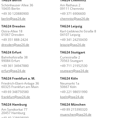
TAG24 Berlin
TAG24 Chemnitz
Schönhauser Allee 36
Am Rathaus 2
10435 Berlin
09111 Chemnitz
+49 30 120880900
+49 371 6906600
berlin@tag24.de
chemnitz@tag24.de
TAG24 Dresden
TAG24 Leipzig
Ostra-Allee 18
Karl-Liebknecht-Straße 8
01067 Dresden
04107 Leipzig
+49 351 888-2424
+49 341 24250430
dresden@tag24.de
leipzig@tag24.de
TAG24 Erfurt
TAG24 Stuttgart
Bahnhofstraße 38
Curiestraße 2
99084 Erfurt
70563 Stuttgart
+49 361 34947880
+49 711 21952530
erfurt@tag24.de
stuttgart@tag24.de
TAG24 Frankfurt a. M.
TAG24 Köln
Friedrich-Ebert-Anlage 36
Neumarkt 1a
60325 Frankfurt am Main
50667 Köln
+49 69 348750580
+49 221 98651990
frankfurt@tag24.de
koeln@tag24.de
TAG24 Hamburg
TAG24 München
Am Sandtorkai 77
+49 89 215390320
20457 Hamburg
muenchen@tag24.de
+49 40 228608090