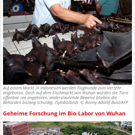
Auf einem Markt in Indonesien werden Flughunde zum Verzehr
angeboten. Doch auf dem Fischmarkt von Wuhan wurden die Tiere
offenbar nie angeboten, anderslautende Beweise blieben die
Behörden bislang schuldig. (Symbolbild) ©
Ronny Adolof Buol/AFP
Geheime Forschung im Bio-Labor von Wuhan