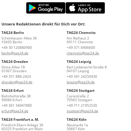
Unsere Redaktionen direkt für Dich vor Ort:
TAG24 Berlin
TAG24 Chemnitz
Schönhauser Allee 36
Am Rathaus 2
10435 Berlin
09111 Chemnitz
+49 30 120880900
+49 371 6906600
berlin@tag24.de
chemnitz@tag24.de
TAG24 Dresden
TAG24 Leipzig
Ostra-Allee 18
Karl-Liebknecht-Straße 8
01067 Dresden
04107 Leipzig
+49 351 888-2424
+49 341 24250430
dresden@tag24.de
leipzig@tag24.de
TAG24 Erfurt
TAG24 Stuttgart
Bahnhofstraße 38
Curiestraße 2
99084 Erfurt
70563 Stuttgart
+49 361 34947880
+49 711 21952530
erfurt@tag24.de
stuttgart@tag24.de
TAG24 Frankfurt a. M.
TAG24 Köln
Friedrich-Ebert-Anlage 36
Neumarkt 1a
60325 Frankfurt am Main
50667 Köln