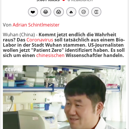
❤️
😂
😱
🔥
😥
👏
Von
Adrian Schintlmeister
Wuhan (China) -
Kommt jetzt endlich die Wahrheit
raus? Das
Coronavirus
soll tatsächlich aus einem Bio-
Labor in der Stadt Wuhan stammen. US-Journalisten
wollen jetzt "Patient Zero" identifiziert haben. Es soll
sich um einen
chinesischen
Wissenschaftler handeln.