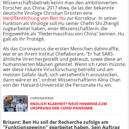
Wissenschaftsbetrieb kennt man den ambitionierten
Forscher aus China. 2017 etwa, da las der bekannte
deutsche Virologe Christian Drosten eine
Veröffentlichung von Ben Hu
zur Korrektur. In seiner
Funktion als Virologe soll Hu seiner Chefin Shi Zhengli
zugearbeitet haben, einer Wissenschaftlerin, die
Eingeweihte als "Fledermausfrau von China" kennen. Hu
galt als ihr Protegé.
Als das Coronavirus die ersten Menschen dahinraffte,
war er an ihrem Institut Cheflaborant. "Er hat SARS-
ähnliche Viren hergestellt und gekreuzt, sowie diese an
humanisierten Mäusen getestet. Wenn ich raten müsste,
wer diese riskante Virusforschung betreibt und am
meisten Gefahr läuft, sich versehentlich anzustecken,
dann wäre er es", ordnet Wissenschaftlerin Alina Chan
von der Harvard-Universität die Personalie Hu ein.
CORONAVIRUS
ENDLICH KLARHEIT? NEUE HINWEISE ZUM
URSPRUNG DER COVID-PANDEMIE
Brisant: Ben Hu soll der Recherche zufolge am
"Funktionsgewinn" gearbeitet haben. Sein Auftrag