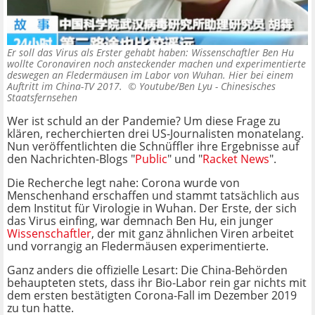
Er soll das Virus als Erster gehabt haben: Wissenschaftler Ben Hu
wollte Coronaviren noch ansteckender machen und experimentierte
deswegen an Fledermäusen im Labor von Wuhan. Hier bei einem
Auftritt im China-TV 2017. ©
Youtube/Ben Lyu - Chinesisches
Staatsfernsehen
Wer ist schuld an der Pandemie? Um diese Frage zu
klären, recherchierten drei US-Journalisten monatelang.
Nun veröffentlichten die Schnüffler ihre Ergebnisse auf
den Nachrichten-Blogs "
Public
" und "
Racket News
".
Die Recherche legt nahe: Corona wurde von
Menschenhand erschaffen und stammt tatsächlich aus
dem Institut für Virologie in Wuhan. Der Erste, der sich
das Virus einfing, war demnach Ben Hu, ein junger
Wissenschaftler
, der mit ganz ähnlichen Viren arbeitet
und vorrangig an Fledermäusen experimentierte.
Ganz anders die offizielle Lesart: Die China-Behörden
behaupteten stets, dass ihr Bio-Labor rein gar nichts mit
dem ersten bestätigten Corona-Fall im Dezember 2019
zu tun hatte.