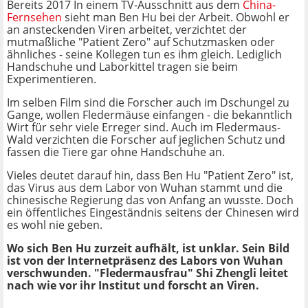
Bereits 2017 In einem TV-Ausschnitt aus dem
China-
Fernsehen
sieht man Ben Hu bei der Arbeit. Obwohl er
an ansteckenden Viren arbeitet, verzichtet der
mutmaßliche "Patient Zero" auf Schutzmasken oder
ähnliches - seine Kollegen tun es ihm gleich. Lediglich
Handschuhe und Laborkittel tragen sie beim
Experimentieren.
Im selben Film sind die Forscher auch im Dschungel zu
Gange, wollen Fledermäuse einfangen - die bekanntlich
Wirt für sehr viele Erreger sind. Auch im Fledermaus-
Wald verzichten die Forscher auf jeglichen Schutz und
fassen die Tiere gar ohne Handschuhe an.
Vieles deutet darauf hin, dass Ben Hu "Patient Zero" ist,
das Virus aus dem Labor von Wuhan stammt und die
chinesische Regierung das von Anfang an wusste. Doch
ein öffentliches Eingeständnis seitens der Chinesen wird
es wohl nie geben.
Wo sich Ben Hu zurzeit aufhält, ist unklar. Sein Bild
ist von der
I
nternetpräsenz des Labors
von Wuhan
verschwunden. "Fledermausfrau" Shi Zhengli leitet
nach wie vor ihr Institut und forscht an Viren.