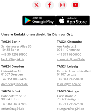
Unsere Redaktionen direkt für Dich vor Ort:
TAG24 Berlin
TAG24 Chemnitz
Schönhauser Allee 36
Am Rathaus 2
10435 Berlin
09111 Chemnitz
+49 30 120880900
+49 371 6906600
berlin@tag24.de
chemnitz@tag24.de
TAG24 Dresden
TAG24 Leipzig
Ostra-Allee 18
Karl-Liebknecht-Straße 8
01067 Dresden
04107 Leipzig
+49 351 888-2424
+49 341 24250430
dresden@tag24.de
leipzig@tag24.de
TAG24 Erfurt
TAG24 Stuttgart
Bahnhofstraße 38
Curiestraße 2
99084 Erfurt
70563 Stuttgart
+49 361 34947880
+49 711 21952530
erfurt@tag24.de
stuttgart@tag24.de