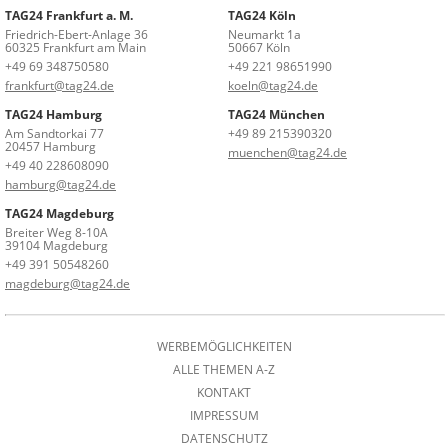
TAG24 Frankfurt a. M.
TAG24 Köln
Friedrich-Ebert-Anlage 36
Neumarkt 1a
60325 Frankfurt am Main
50667 Köln
+49 69 348750580
+49 221 98651990
frankfurt@tag24.de
koeln@tag24.de
TAG24 Hamburg
TAG24 München
Am Sandtorkai 77
+49 89 215390320
20457 Hamburg
muenchen@tag24.de
+49 40 228608090
hamburg@tag24.de
TAG24 Magdeburg
Breiter Weg 8-10A
39104 Magdeburg
+49 391 50548260
magdeburg@tag24.de
WERBEMÖGLICHKEITEN
ALLE THEMEN A-Z
KONTAKT
IMPRESSUM
DATENSCHUTZ