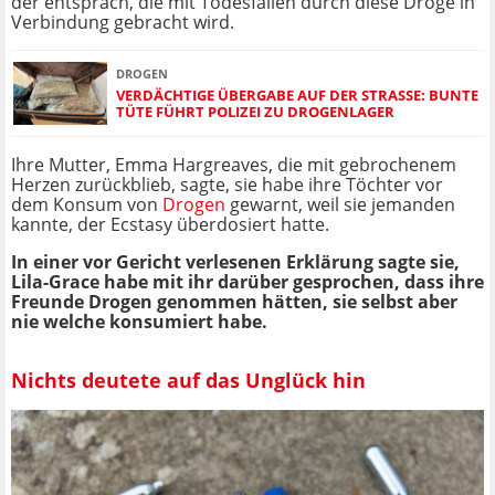
der entsprach, die mit Todesfällen durch diese Droge in
Verbindung gebracht wird.
DROGEN
VERDÄCHTIGE ÜBERGABE AUF DER STRASSE: BUNTE T
ÜTE FÜHRT POLIZEI ZU DROGENLAGER
Ihre Mutter, Emma Hargreaves, die mit gebrochenem
Herzen zurückblieb, sagte, sie habe ihre Töchter vor
dem Konsum von
Drogen
gewarnt, weil sie jemanden
kannte, der Ecstasy überdosiert hatte.
In einer vor Gericht verlesenen Erklärung sagte sie,
Lila-Grace habe mit ihr darüber gesprochen, dass ihre
Freunde Drogen genommen hätten, sie selbst aber
nie welche konsumiert habe.
Nichts deutete auf das Unglück hin