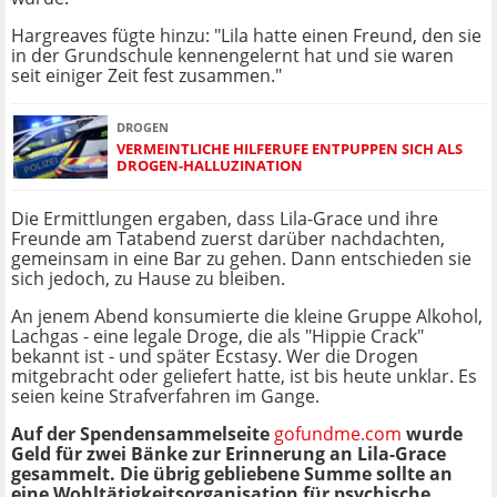
Hargreaves fügte hinzu: "Lila hatte einen Freund, den sie
in der Grundschule kennengelernt hat und sie waren
seit einiger Zeit fest zusammen."
DROGEN
VERMEINTLICHE HILFERUFE ENTPUPPEN SICH ALS
DROGEN-HALLUZINATION
Die Ermittlungen ergaben, dass Lila-Grace und ihre
Freunde am Tatabend zuerst darüber nachdachten,
gemeinsam in eine Bar zu gehen. Dann entschieden sie
sich jedoch, zu Hause zu bleiben.
An jenem Abend konsumierte die kleine Gruppe Alkohol,
Lachgas - eine legale Droge, die als "Hippie Crack"
bekannt ist - und später Ecstasy. Wer die Drogen
mitgebracht oder geliefert hatte, ist bis heute unklar. Es
seien keine Strafverfahren im Gange.
Auf der Spendensammelseite
gofundme.com
wurde
Geld für zwei Bänke zur Erinnerung an Lila-Grace
gesammelt. Die übrig gebliebene Summe sollte an
eine Wohltätigkeitsorganisation für psychische