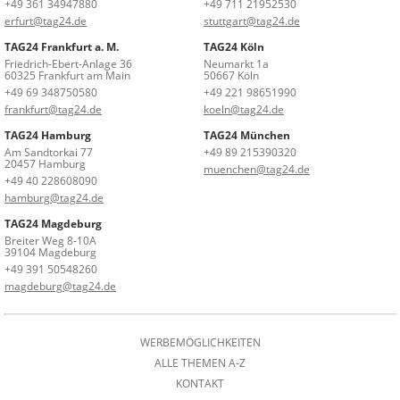
+49 361 34947880
+49 711 21952530
erfurt@tag24.de
stuttgart@tag24.de
TAG24 Frankfurt a. M.
TAG24 Köln
Friedrich-Ebert-Anlage 36
Neumarkt 1a
60325 Frankfurt am Main
50667 Köln
+49 69 348750580
+49 221 98651990
frankfurt@tag24.de
koeln@tag24.de
TAG24 Hamburg
TAG24 München
Am Sandtorkai 77
+49 89 215390320
20457 Hamburg
muenchen@tag24.de
+49 40 228608090
hamburg@tag24.de
TAG24 Magdeburg
Breiter Weg 8-10A
39104 Magdeburg
+49 391 50548260
magdeburg@tag24.de
WERBEMÖGLICHKEITEN
ALLE THEMEN A-Z
KONTAKT