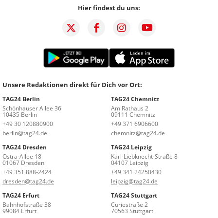
Hier findest du uns:
Unsere Redaktionen direkt für Dich vor Ort:
TAG24 Berlin
TAG24 Chemnitz
Schönhauser Allee 36
Am Rathaus 2
10435 Berlin
09111 Chemnitz
+49 30 120880900
+49 371 6906600
berlin@tag24.de
chemnitz@tag24.de
TAG24 Dresden
TAG24 Leipzig
Ostra-Allee 18
Karl-Liebknecht-Straße 8
01067 Dresden
04107 Leipzig
+49 351 888-2424
+49 341 24250430
dresden@tag24.de
leipzig@tag24.de
TAG24 Erfurt
TAG24 Stuttgart
Bahnhofstraße 38
Curiestraße 2
99084 Erfurt
70563 Stuttgart