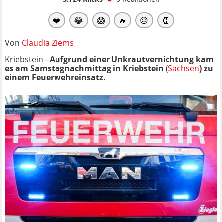
❤️
😂
😱
🔥
😥
👏
Von
Claudia Ziems
Kriebstein -
Aufgrund einer Unkrautvernichtung kam
es am Samstagnachmittag in Kriebstein (
Sachsen
) zu
einem Feuerwehreinsatz.