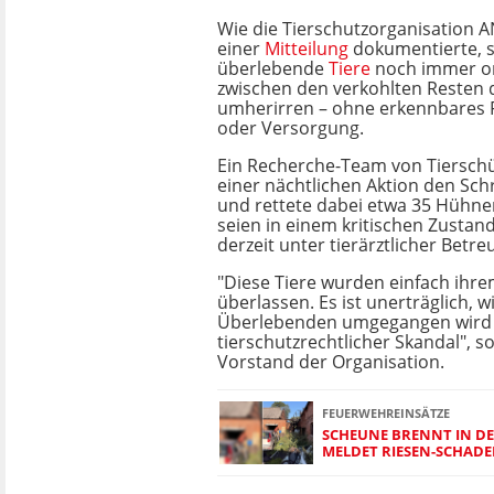
Wie die Tierschutzorganisation 
einer
Mitteilung
dokumentierte, s
überlebende
Tiere
noch immer or
zwischen den verkohlten Resten d
umherirren – ohne erkennbares 
oder Versorgung.
Ein Recherche-Team von Tierschü
einer nächtlichen Aktion den Schr
und rettete dabei etwa 35 Hühner
seien in einem kritischen Zusta
derzeit unter tierärztlicher Betr
"Diese Tiere wurden einfach ihre
überlassen. Es ist unerträglich, w
Überlebenden umgegangen wird –
tierschutzrechtlicher Skandal", so
Vorstand der Organisation.
FEUERWEHREINSÄTZE
SCHEUNE BRENNT IN DE
MELDET RIESEN-SCHADE