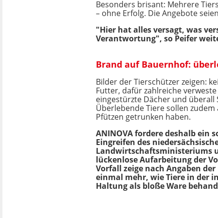
Besonders brisant: Mehrere Tiers
– ohne Erfolg. Die Angebote seie
"Hier hat alles versagt, was v
Verantwortung", so Peifer weit
Brand auf Bauernhof: über
Bilder der Tierschützer zeigen: k
Futter, dafür zahlreiche verweste
eingestürzte Dächer und überall 
Überlebende Tiere sollen zudem
Pfützen getrunken haben.
ANINOVA fordere deshalb ein so
Eingreifen des niedersächsisch
Landwirtschaftsministeriums 
lückenlose Aufarbeitung der Vo
Vorfall zeige nach Angaben der
einmal mehr, wie Tiere in der i
Haltung als bloße Ware behand