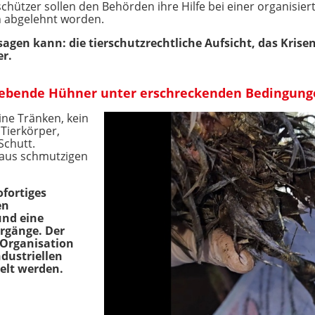
chützer sollen den Behörden ihre Hilfe bei einer organisi
n abgelehnt worden.
ersagen kann: die tierschutzrechtliche Aufsicht, das Kr
er.
lebende Hühner unter erschreckenden Bedingun
eine Tränken, kein
 Tierkörper,
Schutt.
 aus schmutzigen
fortiges
en
und eine
rgänge. Der
 Organisation
ndustriellen
elt werden.