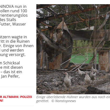
ANINOVA nun in
ollen rund 100
ientierungslos
es Stalls
Futter, Wasser
tzern wagte in
itt in die Ruinen
. Einige von ihnen
nd und werden
euung versorgt.
m Schicksal
ie mit diesen
 das ist ein
 Jan Peifer,
R ALTMARK: POLIZEI
Einige überlebende Hühner wurden aus nach ei
N!
gerettet. ©
Nonstopnews