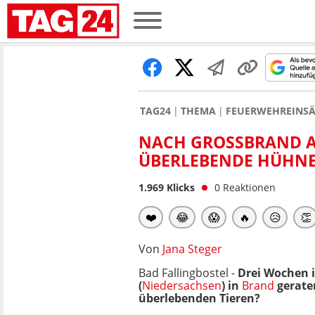
TAG24
THEMA
FEUERWEHREINSÄ
NACH GROSSBRAND AU
BERLEBENDE HÜHNER
1.969
Klicks
0
Reaktionen
❤️
😂
😱
🔥
😥
👏
Von
Jana Steger
Bad Fallingbostel -
Drei Wochen is
(
Niedersachsen
) in
Brand
geraten
überlebenden Tieren?