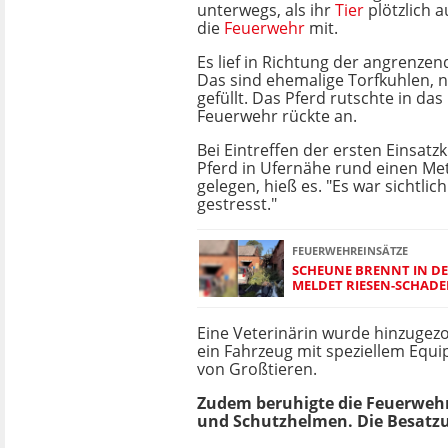
unterwegs, als ihr
Tier
plötzlich a
die
Feuerwehr
mit.
Es lief in Richtung der angrenzen
Das sind ehemalige Torfkuhlen, 
gefüllt. Das Pferd rutschte in da
Feuerwehr rückte an.
Bei Eintreffen der ersten Einsatz
Pferd in Ufernähe rund einen Met
gelegen, hieß es. "Es war sichtlic
gestresst."
FEUERWEHREINSÄTZE
SCHEUNE BRENNT IN DE
MELDET RIESEN-SCHADE
Eine Veterinärin wurde hinzuge
ein Fahrzeug mit speziellem Equ
von Großtieren.
Zudem beruhigte die Feuerwehr 
und Schutzhelmen. Die Besatzu