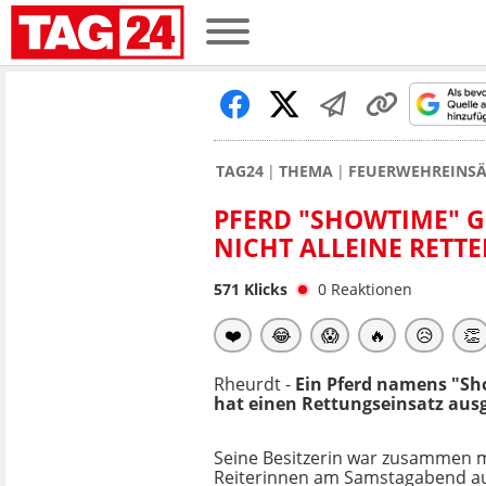
TAG24
THEMA
FEUERWEHREINSÄ
PFERD "SHOWTIME" G
NICHT ALLEINE RETT
571
Klicks
0
Reaktionen
❤️
😂
😱
🔥
😥
👏
Rheurdt -
Ein Pferd namens "Sh
hat einen Rettungseinsatz ausg
Seine Besitzerin war zusammen m
Reiterinnen am Samstagabend a