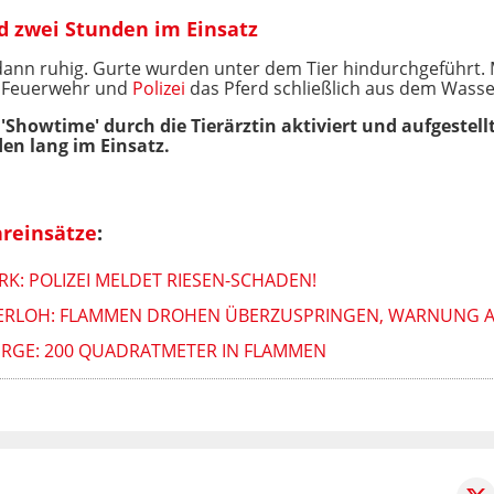
d zwei Stunden im Einsatz
d dann ruhig. Gurte wurden unter dem Tier hindurchgeführt. 
n Feuerwehr und
Polizei
das Pferd schließlich aus dem Wasse
howtime' durch die Tierärztin aktiviert und aufgestellt
en lang im Einsatz.
reinsätze
:
K: POLIZEI MELDET RIESEN-SCHADEN!
TERLOH: FLAMMEN DROHEN ÜBERZUSPRINGEN, WARNUNG 
IRGE: 200 QUADRATMETER IN FLAMMEN