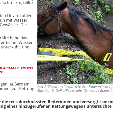
ufschreckte, teilte
den Littardkuhlen.
nun mit Wasser
s Gewässer. Die
kräfte habe das
er tief im Wasser
h unterkühlt und
R ALTMARK: POLIZEI
N!
zogen, außerdem
Pferd "Showtime" bescherte den Feuerwehrkräfte
ipment zur Rettung
Einsatz. ©
Galka/Feuerwehr Gemeinde Rheurdt
die teils durchnässten Reiterinnen und versorgte sie 
ng eines hinzugerufenen Rettungswagens untersuchte 