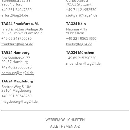
Bahnhofstraße 38
Curiestraße 2
99084 Erfurt
70563 Stuttgart
+49 361 34947880
+49 711 21952530
erfurt@tag24.de
stuttgart@tag24.de
TAG24 Frankfurt a. M.
TAG24 Köln
Friedrich-Ebert-Anlage 36
Neumarkt 1a
60325 Frankfurt am Main
50667 Köln
+49 69 348750580
+49 221 98651990
frankfurt@tag24.de
koeln@tag24.de
TAG24 Hamburg
TAG24 München
Am Sandtorkai 77
+49 89 215390320
20457 Hamburg
muenchen@tag24.de
+49 40 228608090
hamburg@tag24.de
TAG24 Magdeburg
Breiter Weg 8-10A
39104 Magdeburg
+49 391 50548260
magdeburg@tag24.de
WERBEMÖGLICHKEITEN
ALLE THEMEN A-Z