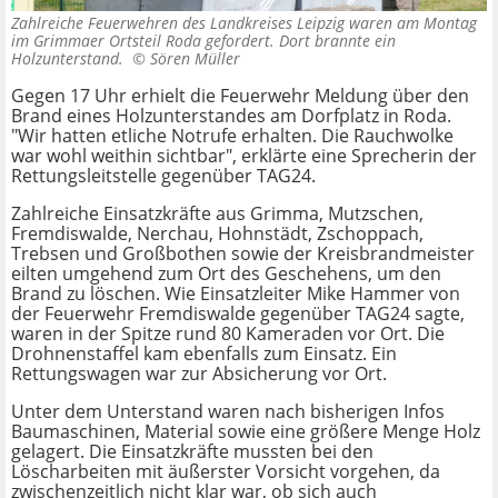
Zahlreiche Feuerwehren des Landkreises Leipzig waren am Montag
im Grimmaer Ortsteil Roda gefordert. Dort brannte ein
Holzunterstand. ©
Sören Müller
Gegen 17 Uhr erhielt die Feuerwehr Meldung über den
Brand eines Holzunterstandes am Dorfplatz in Roda.
"Wir hatten etliche Notrufe erhalten. Die Rauchwolke
war wohl weithin sichtbar", erklärte eine Sprecherin der
Rettungsleitstelle gegenüber TAG24.
Zahlreiche Einsatzkräfte aus Grimma, Mutzschen,
Fremdiswalde, Nerchau, Hohnstädt, Zschoppach,
Trebsen und Großbothen sowie der Kreisbrandmeister
eilten umgehend zum Ort des Geschehens, um den
Brand zu löschen. Wie Einsatzleiter Mike Hammer von
der Feuerwehr Fremdiswalde gegenüber TAG24 sagte,
waren in der Spitze rund 80 Kameraden vor Ort. Die
Drohnenstaffel kam ebenfalls zum Einsatz. Ein
Rettungswagen war zur Absicherung vor Ort.
Unter dem Unterstand waren nach bisherigen Infos
Baumaschinen, Material sowie eine größere Menge Holz
gelagert. Die Einsatzkräfte mussten bei den
Löscharbeiten mit äußerster Vorsicht vorgehen, da
zwischenzeitlich nicht klar war, ob sich auch