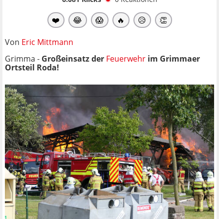
❤️
😂
😱
🔥
😥
👏
Von
Eric Mittmann
Grimma -
Großeinsatz der
Feuerwehr
im Grimmaer
Ortsteil Roda!