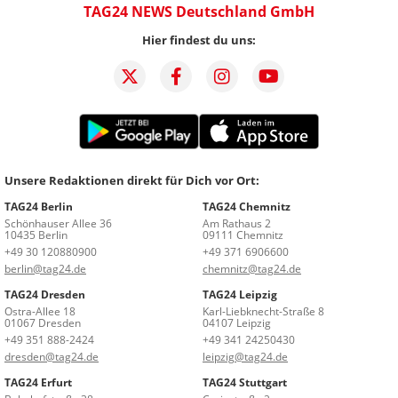
TAG24 NEWS Deutschland GmbH
Hier findest du uns:
Unsere Redaktionen direkt für Dich vor Ort:
TAG24 Berlin
TAG24 Chemnitz
Schönhauser Allee 36
Am Rathaus 2
10435 Berlin
09111 Chemnitz
+49 30 120880900
+49 371 6906600
berlin@tag24.de
chemnitz@tag24.de
TAG24 Dresden
TAG24 Leipzig
Ostra-Allee 18
Karl-Liebknecht-Straße 8
01067 Dresden
04107 Leipzig
+49 351 888-2424
+49 341 24250430
dresden@tag24.de
leipzig@tag24.de
TAG24 Erfurt
TAG24 Stuttgart