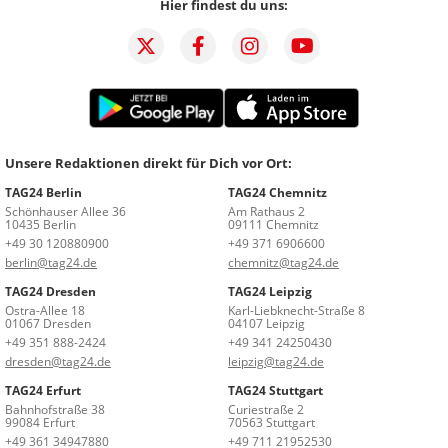
Hier findest du uns:
Unsere Redaktionen direkt für Dich vor Ort:
TAG24 Berlin
TAG24 Chemnitz
Schönhauser Allee 36
Am Rathaus 2
10435 Berlin
09111 Chemnitz
+49 30 120880900
+49 371 6906600
berlin@tag24.de
chemnitz@tag24.de
TAG24 Dresden
TAG24 Leipzig
Ostra-Allee 18
Karl-Liebknecht-Straße 8
01067 Dresden
04107 Leipzig
+49 351 888-2424
+49 341 24250430
dresden@tag24.de
leipzig@tag24.de
TAG24 Erfurt
TAG24 Stuttgart
Bahnhofstraße 38
Curiestraße 2
99084 Erfurt
70563 Stuttgart
+49 361 34947880
+49 711 21952530