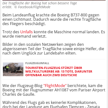
Die Tragfläche der Boeing hat schon bessere Tage
erlebt. ©
Facebook/FlightMode
Beim Landeanflug krachte die Boeing B737-800 gegen
einen Lichtmast. Dadurch wurde die rechte Tragfläche
des Fliegers beschädigt.
Trotz des
Unfalls
konnte die Maschine normal landen. Es
wurde niemand verletzt.
Bilder in den sozialen Netzwerken zeigen den
abgerissenen Teil der Tragfläche sowie einige Helfer, die
nach dem Unglück zur Landebahn eilten.
FLUGZEUGUNFALL
TOURISTEN-FLUGZEUG STÜRZT ÜBER
WELTKULTURERBE AB: 13 TOTE, DARUNTER
OFFENBAR AUCH ZWEI DEUTSCHE
Wie der Flugzeug-Blog
"FlightMode"
berichtete, kam die
Boeing mit der Flugnummer AH1087 vom Pariser Airport
Charles de Gaulle.
Während des Flugs gab es keinerlei Komplikationen,
doch bei der Landung am Flughafen Tlemcen - Zenata