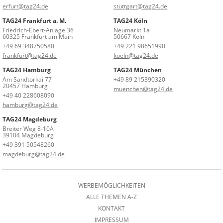
erfurt@tag24.de
stuttgart@tag24.de
TAG24 Frankfurt a. M.
TAG24 Köln
Friedrich-Ebert-Anlage 36
Neumarkt 1a
60325 Frankfurt am Main
50667 Köln
+49 69 348750580
+49 221 98651990
frankfurt@tag24.de
koeln@tag24.de
TAG24 Hamburg
TAG24 München
Am Sandtorkai 77
+49 89 215390320
20457 Hamburg
muenchen@tag24.de
+49 40 228608090
hamburg@tag24.de
TAG24 Magdeburg
Breiter Weg 8-10A
39104 Magdeburg
+49 391 50548260
magdeburg@tag24.de
WERBEMÖGLICHKEITEN
ALLE THEMEN A-Z
KONTAKT
IMPRESSUM