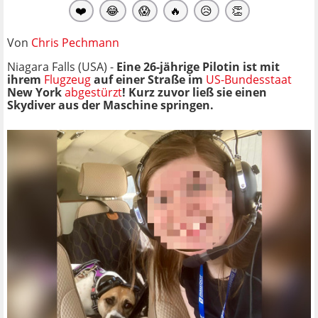
❤️
😂
😱
🔥
😥
👏
Von
Chris Pechmann
Niagara Falls (USA) -
Eine 26-jährige Pilotin ist mit
ihrem
Flugzeug
auf einer Straße im
US-Bundesstaat
New York
abgestürzt
! Kurz zuvor ließ sie einen
Skydiver aus der Maschine springen.