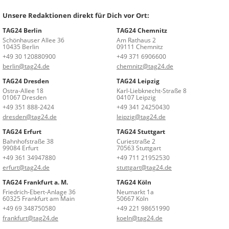
Unsere Redaktionen direkt für Dich vor Ort:
TAG24 Berlin
TAG24 Chemnitz
Schönhauser Allee 36
Am Rathaus 2
10435 Berlin
09111 Chemnitz
+49 30 120880900
+49 371 6906600
berlin@tag24.de
chemnitz@tag24.de
TAG24 Dresden
TAG24 Leipzig
Ostra-Allee 18
Karl-Liebknecht-Straße 8
01067 Dresden
04107 Leipzig
+49 351 888-2424
+49 341 24250430
dresden@tag24.de
leipzig@tag24.de
TAG24 Erfurt
TAG24 Stuttgart
Bahnhofstraße 38
Curiestraße 2
99084 Erfurt
70563 Stuttgart
+49 361 34947880
+49 711 21952530
erfurt@tag24.de
stuttgart@tag24.de
TAG24 Frankfurt a. M.
TAG24 Köln
Friedrich-Ebert-Anlage 36
Neumarkt 1a
60325 Frankfurt am Main
50667 Köln
+49 69 348750580
+49 221 98651990
frankfurt@tag24.de
koeln@tag24.de