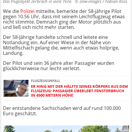
Das Flugobjekt zerbrach in viele Teile. ©
onw-images / Fabian Koss
Wie die
Polizei
mitteilte, bemerkte der 58-jährige Pilot
gegen 10.56 Uhr, dass mit seinem Leichtflugzeug etwas
nicht stimmte. Demnach ging der Motor plötzlich aus
und ließ sich nicht mehr starten.
Der 58-Jährige handelte schnell und leitete eine
Notlandung ein. Auf einer Wiese in der Nähe von
Mittelfischach gelang die, wenn auch etwas holprige,
Landung.
Der Pilot und sein 36 Jahre alter Passagier wurden
glücklicherweise nur leicht verletzt.
FLUGZEUGUNFALL
ER HING MIT DER HÄLFTE SEINES KÖRPERS AUS DEM
FLUGZEUG: PASSAGIER ÜBERLEBT FENSTERBRUCH
IN 4500 METERN HÖHE
Der entstandene Sachschaden wird auf rund 100.000
Euro geschätzt.