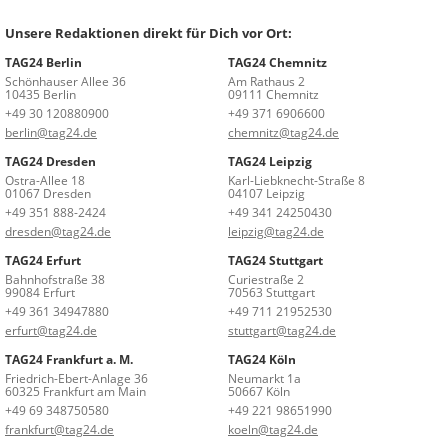
Unsere Redaktionen direkt für Dich vor Ort:
TAG24 Berlin
TAG24 Chemnitz
Schönhauser Allee 36
Am Rathaus 2
10435 Berlin
09111 Chemnitz
+49 30 120880900
+49 371 6906600
berlin@tag24.de
chemnitz@tag24.de
TAG24 Dresden
TAG24 Leipzig
Ostra-Allee 18
Karl-Liebknecht-Straße 8
01067 Dresden
04107 Leipzig
+49 351 888-2424
+49 341 24250430
dresden@tag24.de
leipzig@tag24.de
TAG24 Erfurt
TAG24 Stuttgart
Bahnhofstraße 38
Curiestraße 2
99084 Erfurt
70563 Stuttgart
+49 361 34947880
+49 711 21952530
erfurt@tag24.de
stuttgart@tag24.de
TAG24 Frankfurt a. M.
TAG24 Köln
Friedrich-Ebert-Anlage 36
Neumarkt 1a
60325 Frankfurt am Main
50667 Köln
+49 69 348750580
+49 221 98651990
frankfurt@tag24.de
koeln@tag24.de