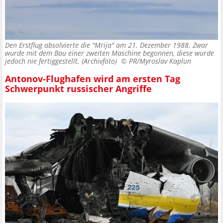
Den Erstflug absolvierte die "Mrija" am 21. Dezember 1988. Zwar
wurde mit dem Bau einer zweiten Maschine begonnen, diese wurde
jedoch nie fertiggestellt. (Archivfoto) ©
PR/Myroslav Kaplun
Antonov-Flughafen wird am ersten Tag
Schwerpunkt russischer Angriffe