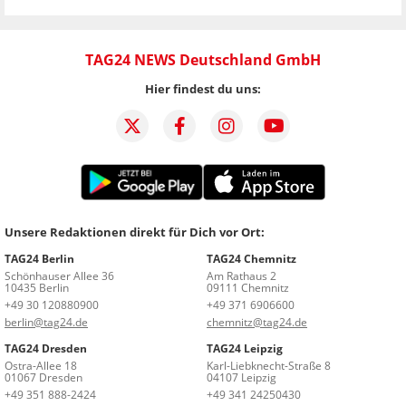
TAG24 NEWS Deutschland GmbH
Hier findest du uns:
Unsere Redaktionen direkt für Dich vor Ort:
TAG24 Berlin
TAG24 Chemnitz
Schönhauser Allee 36
Am Rathaus 2
10435 Berlin
09111 Chemnitz
+49 30 120880900
+49 371 6906600
berlin@tag24.de
chemnitz@tag24.de
TAG24 Dresden
TAG24 Leipzig
Ostra-Allee 18
Karl-Liebknecht-Straße 8
01067 Dresden
04107 Leipzig
+49 351 888-2424
+49 341 24250430