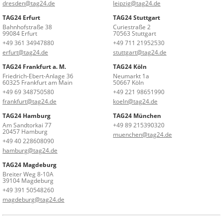
dresden@tag24.de
leipzig@tag24.de
TAG24 Erfurt
TAG24 Stuttgart
Bahnhofstraße 38
Curiestraße 2
99084 Erfurt
70563 Stuttgart
+49 361 34947880
+49 711 21952530
erfurt@tag24.de
stuttgart@tag24.de
TAG24 Frankfurt a. M.
TAG24 Köln
Friedrich-Ebert-Anlage 36
Neumarkt 1a
60325 Frankfurt am Main
50667 Köln
+49 69 348750580
+49 221 98651990
frankfurt@tag24.de
koeln@tag24.de
TAG24 Hamburg
TAG24 München
Am Sandtorkai 77
+49 89 215390320
20457 Hamburg
muenchen@tag24.de
+49 40 228608090
hamburg@tag24.de
TAG24 Magdeburg
Breiter Weg 8-10A
39104 Magdeburg
+49 391 50548260
magdeburg@tag24.de