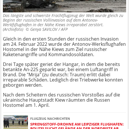
Das längste und schwerste Frachtflugzeug der Welt wurde gleich zu
Beginn der russischen Vollinvasion auf dem Antonov-
Werkfsflughafen in der Nähe Kiews irreparabel zerstört.
(Archivfoto) ©
Genya SAVILOV / AFP
Gleich in den ersten Stunden der russischen Invasion
am 24. Februar 2022 wurde der Antonov-Werksflughafen
Hostomel in der Nähe Kiews zum Ziel russischer
Raketenangriffe und Kommandosoldaten.
Drei Tage später geriet der Hangar, in dem die bereits
betankte An-225 geparkt war, bei einem Luftangriff in
Brand. Die "Mrija" (zu deutsch: Traum) erlitt dabei
irreparable Schäden. Lediglich drei Triebwerke konnten
geborgen werden.
Nach dem Scheitern des russischen Vorstoßes auf die
ukrainische Hauptstadt Kiew räumten die Russen
Hostomel am 1. April.
FLUGZEUG NACHRICHTEN
SPRENGSTOFF-DROHNE AM LEIPZIGER FLUGHAFEN:
POLIZEI SUCHT GELÄNDE AN DER NORDPISTE AB