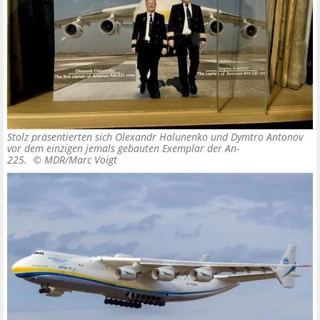
Stolz präsentierten sich Olexandr Halunenko und Dymtro Antonov
vor dem einzigen jemals gebauten Exemplar der An-
225. ©
MDR/Marc Voigt