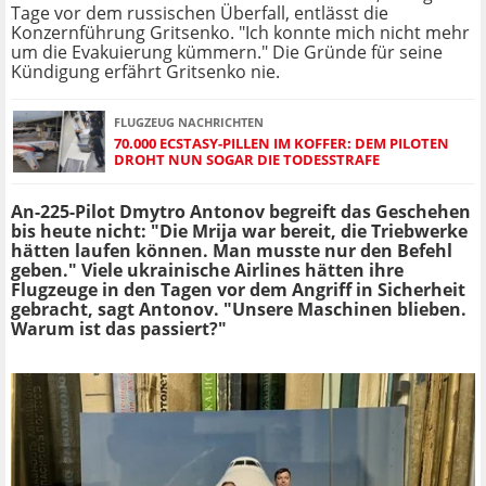
Tage vor dem russischen Überfall, entlässt die
Konzernführung Gritsenko. "Ich konnte mich nicht mehr
um die Evakuierung kümmern." Die Gründe für seine
Kündigung erfährt Gritsenko nie.
FLUGZEUG NACHRICHTEN
70.000 ECSTASY-PILLEN IM KOFFER: DEM PILOTEN
DROHT NUN SOGAR DIE TODESSTRAFE
An-225-Pilot Dmytro Antonov begreift das Geschehen
bis heute nicht: "Die Mrija war bereit, die Triebwerke
hätten laufen können. Man musste nur den Befehl
geben." Viele ukrainische Airlines hätten ihre
Flugzeuge in den Tagen vor dem Angriff in Sicherheit
gebracht, sagt Antonov. "Unsere Maschinen blieben.
Warum ist das passiert?"