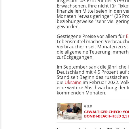
insgesamt 43 Prozent der 3159 b
Erwachsenen, ihre nicht für Fixk
finanziellen Mittel seien in den 
Monaten "etwas geringer" (25 Pr
beziehungsweise "sehr viel gering
geworden.
Gestiegene Preise vor allem für
E
Lebensmittel machen Verbrauch
Verbrauchern seit Monaten zu scha
die allgemeine Teuerung immerhi
zurückgegangen.
Im September sank die jährliche I
Deutschland mit 4,5 Prozent auf 
Stand seit Beginn des russischen 
die
Ukraine
im Februar 2022. Vol
eine weitere Abschwächung der In
kommenden Monaten.
GELD
GEWALTIGER CHECK: Y
BONDI-BEACH-HELD 2,5