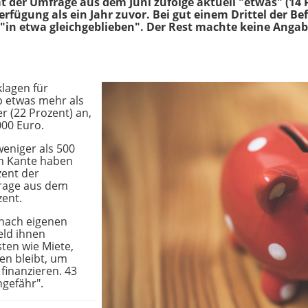
 der Umfrage aus dem Juni zufolge aktuell "etwas" (14 Pr
rfügung als ein Jahr zuvor. Bei gut einem Drittel der Bef
n etwa gleichgeblieben". Der Rest machte keine Angab
lagen für
 etwas mehr als
r (22 Prozent) an,
000 Euro.
eniger als 500
en Kante haben
ent der
frage aus dem
zent.
 nach eigenen
eld ihnen
sten wie Miete,
en bleibt, um
finanzieren. 43
ngefähr".