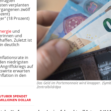
efragten
osten verplanten
vergangenen zwölf
ozent)
er" (18 Prozent)
nergie
und
erinnen und
ffen. Zuletzt ist
n deutlich
nflationsrate in
den niedrigsten
Angriffskriegs auf
kswirte erwarten
flation in den
Das Geld im Portemonnaie wird knapper. (Sym
Zentralbild/dpa
OUTUBER SPENDET
 MILLIONEN DOLLAR