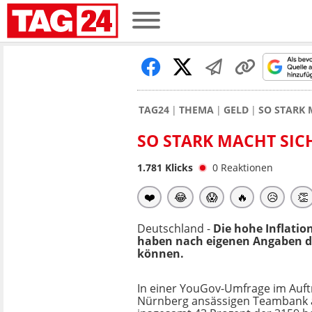
TAG24
THEMA
GELD
SO STARK 
SO STARK MACHT SIC
1.781
Klicks
0
Reaktionen
❤️
😂
😱
🔥
😥
👏
Deutschland -
Die hohe Inflati
haben nach eigenen Angaben d
können.
In einer YouGov-Umfrage im Auft
Nürnberg ansässigen Teambank 