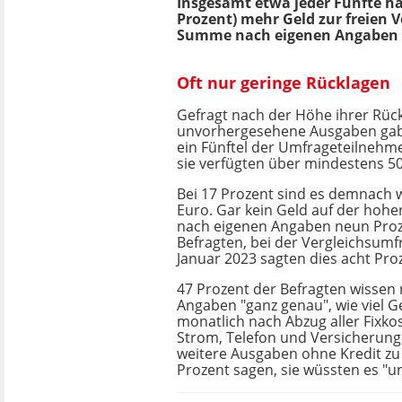
Insgesamt etwa jeder Fünfte hat
Prozent) mehr Geld zur freien Ve
Summe nach eigenen Angaben "i
Oft nur geringe Rücklagen
Gefragt nach der Höhe ihrer Rück
unvorhergesehene Ausgaben gab
ein Fünftel der Umfrageteilnehme
sie verfügten über mindestens 5
Bei 17 Prozent sind es demnach w
Euro. Gar kein Geld auf der hoh
nach eigenen Angaben neun Proz
Befragten, bei der Vergleichsum
Januar 2023 sagten dies acht Pro
47 Prozent der Befragten wissen
Angaben "ganz genau", wie viel G
monatlich nach Abzug aller Fixko
Strom, Telefon und Versicherung
weitere Ausgaben ohne Kredit zu 
Prozent sagen, sie wüssten es "u