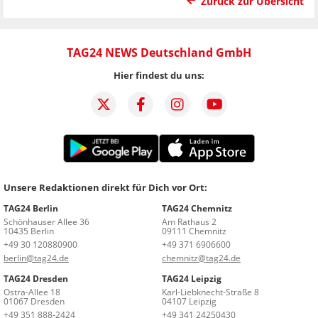
Zurück zur Übersicht
TAG24 NEWS Deutschland GmbH
Hier findest du uns:
Unsere Redaktionen direkt für Dich vor Ort:
TAG24 Berlin
TAG24 Chemnitz
Schönhauser Allee 36
Am Rathaus 2
10435 Berlin
09111 Chemnitz
+49 30 120880900
+49 371 6906600
berlin@tag24.de
chemnitz@tag24.de
TAG24 Dresden
TAG24 Leipzig
Ostra-Allee 18
Karl-Liebknecht-Straße 8
01067 Dresden
04107 Leipzig
+49 351 888-2424
+49 341 24250430