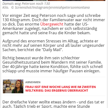
Damals wog Peterson noch 130
Kilo. ©
Screenshot/Instagram/jeremiahpetersonmontana
Vor einiger Zeit wog Peterson noch sage und schreibe
130 Kilogramm. Doch der Familienvater war nicht immer
so dick. Das enorme
Übergewicht
hatte der US-
Amerikaner zugelegt, nachdem er sich selbstständig
gemacht hatte und seine Frau die Kinder bekam.
Aufgrund des enormen Stresses im Alltag, achtete er
nicht mehr auf seinen Körper und aß lauter ungesunder
Sachen, berichtet die "Daily Mail".
Richtig bewusst wurde ihm sein schlechter
Gesundheitszustand beim Wandern mit seiner Familie.
Der 40-Jährige hatte keine Kondition, fühlte sich schnell
schlapp und musste immer häufiger Pausen einlegen.
ABNEHMEN
FRAU ISST EINE WOCHE LANG WIE IM ZWEITEN
WELTKRIEG: DAS ERGEBNIS ÜBERRASCHT
Der dreifache Vater wollte etwas ändern - und das tat er
auch. Täglich trieb er Sport, machte eine Stunde