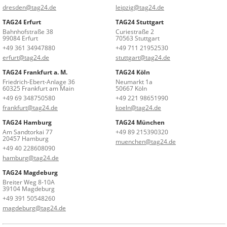
dresden@tag24.de
leipzig@tag24.de
TAG24 Erfurt
TAG24 Stuttgart
Bahnhofstraße 38
Curiestraße 2
99084 Erfurt
70563 Stuttgart
+49 361 34947880
+49 711 21952530
erfurt@tag24.de
stuttgart@tag24.de
TAG24 Frankfurt a. M.
TAG24 Köln
Friedrich-Ebert-Anlage 36
Neumarkt 1a
60325 Frankfurt am Main
50667 Köln
+49 69 348750580
+49 221 98651990
frankfurt@tag24.de
koeln@tag24.de
TAG24 Hamburg
TAG24 München
Am Sandtorkai 77
+49 89 215390320
20457 Hamburg
muenchen@tag24.de
+49 40 228608090
hamburg@tag24.de
TAG24 Magdeburg
Breiter Weg 8-10A
39104 Magdeburg
+49 391 50548260
magdeburg@tag24.de