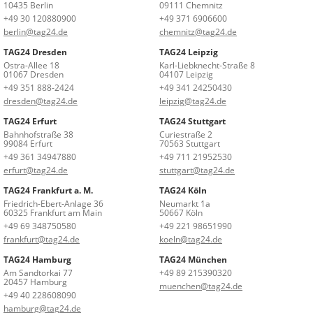
10435 Berlin
09111 Chemnitz
+49 30 120880900
+49 371 6906600
berlin@tag24.de
chemnitz@tag24.de
TAG24 Dresden
TAG24 Leipzig
Ostra-Allee 18
Karl-Liebknecht-Straße 8
01067 Dresden
04107 Leipzig
+49 351 888-2424
+49 341 24250430
dresden@tag24.de
leipzig@tag24.de
TAG24 Erfurt
TAG24 Stuttgart
Bahnhofstraße 38
Curiestraße 2
99084 Erfurt
70563 Stuttgart
+49 361 34947880
+49 711 21952530
erfurt@tag24.de
stuttgart@tag24.de
TAG24 Frankfurt a. M.
TAG24 Köln
Friedrich-Ebert-Anlage 36
Neumarkt 1a
60325 Frankfurt am Main
50667 Köln
+49 69 348750580
+49 221 98651990
frankfurt@tag24.de
koeln@tag24.de
TAG24 Hamburg
TAG24 München
Am Sandtorkai 77
+49 89 215390320
20457 Hamburg
muenchen@tag24.de
+49 40 228608090
hamburg@tag24.de