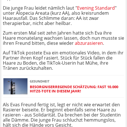
Die junge Frau leidet nämlich laut "
Evening Standard
"
unter Alopecia Areata (kurz AA), also kreisrundem
Haarausfall. Das Schlimme daran: AA ist zwar
therapierbar, nicht aber heilbar.
Zum ersten Mal seit zehn Jahren hatte sich Eva ihre
Haare monatelang wachsen lassen, doch nun musste sie
ihren Freund bitten, diese wieder
abzurasieren
.
Auf TikTok postete Eva ein emotionales Video, in dem ihr
Partner ihren Kopf rasiert. Stück für Stück fallen die
Haare zu Boden, die TikTok-Userin hat Mühe, ihre
Tränen zurückzuhalten.
GESUNDHEIT
BESORGNISERREGENDE SCHÄTZUNG: FAST 10.000
HITZE-TOTE IN DIESEM JAHR!
Als Evas Freund fertig ist, legt er nicht wie erwartet den
Rasierer beiseite. Er beginnt ebenfalls seine Haare zu
rasieren - aus Solidarität. Da brechen bei der Studentin
alle Dämme. Die junge Frau schluchzt hemmungslos,
hält sich die Hände vors Gesicht.