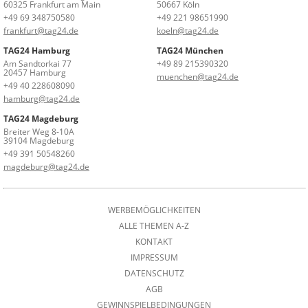
60325 Frankfurt am Main
50667 Köln
+49 69 348750580
+49 221 98651990
frankfurt@tag24.de
koeln@tag24.de
TAG24 Hamburg
TAG24 München
Am Sandtorkai 77
+49 89 215390320
20457 Hamburg
muenchen@tag24.de
+49 40 228608090
hamburg@tag24.de
TAG24 Magdeburg
Breiter Weg 8-10A
39104 Magdeburg
+49 391 50548260
magdeburg@tag24.de
WERBEMÖGLICHKEITEN
ALLE THEMEN A-Z
KONTAKT
IMPRESSUM
DATENSCHUTZ
AGB
GEWINNSPIELBEDINGUNGEN