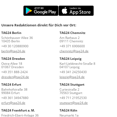
Unsere Redaktionen direkt für Dich vor Ort:
TAG24 Berlin
TAG24 Chemnitz
Schönhauser Allee 36
Am Rathaus 2
10435 Berlin
09111 Chemnitz
+49 30 120880900
+49 371 6906600
berlin@tag24.de
chemnitz@tag24.de
TAG24 Dresden
TAG24 Leipzig
Ostra-Allee 18
Karl-Liebknecht-Straße 8
01067 Dresden
04107 Leipzig
+49 351 888-2424
+49 341 24250430
dresden@tag24.de
leipzig@tag24.de
TAG24 Erfurt
TAG24 Stuttgart
Bahnhofstraße 38
Curiestraße 2
99084 Erfurt
70563 Stuttgart
+49 361 34947880
+49 711 21952530
erfurt@tag24.de
stuttgart@tag24.de
TAG24 Frankfurt a. M.
TAG24 Köln
Friedrich-Ebert-Anlage 36
Neumarkt 1a