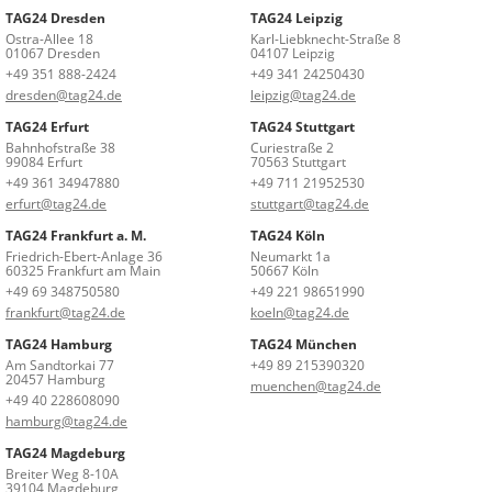
TAG24 Dresden
TAG24 Leipzig
Ostra-Allee 18
Karl-Liebknecht-Straße 8
01067 Dresden
04107 Leipzig
+49 351 888-2424
+49 341 24250430
dresden@tag24.de
leipzig@tag24.de
TAG24 Erfurt
TAG24 Stuttgart
Bahnhofstraße 38
Curiestraße 2
99084 Erfurt
70563 Stuttgart
+49 361 34947880
+49 711 21952530
erfurt@tag24.de
stuttgart@tag24.de
TAG24 Frankfurt a. M.
TAG24 Köln
Friedrich-Ebert-Anlage 36
Neumarkt 1a
60325 Frankfurt am Main
50667 Köln
+49 69 348750580
+49 221 98651990
frankfurt@tag24.de
koeln@tag24.de
TAG24 Hamburg
TAG24 München
Am Sandtorkai 77
+49 89 215390320
20457 Hamburg
muenchen@tag24.de
+49 40 228608090
hamburg@tag24.de
TAG24 Magdeburg
Breiter Weg 8-10A
39104 Magdeburg