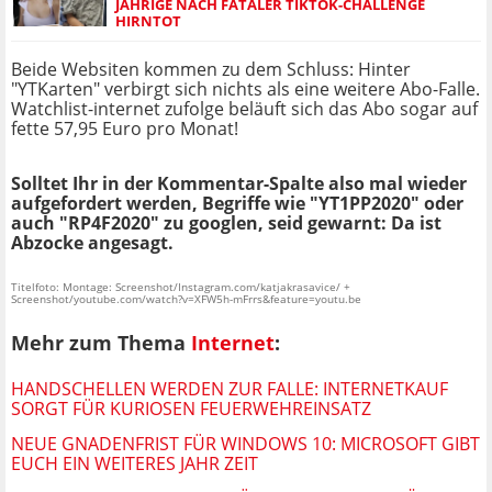
JÄHRIGE NACH FATALER TIKTOK-CHALLENGE
HIRNTOT
Beide Websiten kommen zu dem Schluss: Hinter
"YTKarten" verbirgt sich nichts als eine weitere Abo-Falle.
Watchlist-internet zufolge beläuft sich das Abo sogar auf
fette 57,95 Euro pro Monat!
Solltet Ihr in der Kommentar-Spalte also mal wieder
aufgefordert werden, Begriffe wie "YT1PP2020" oder
auch "RP4F2020" zu googlen, seid gewarnt: Da ist
Abzocke angesagt.
Titelfoto: Montage: Screenshot/Instagram.com/katjakrasavice/ +
Screenshot/youtube.com/watch?v=XFW5h-mFrrs&feature=youtu.be
Mehr zum Thema
Internet
:
HANDSCHELLEN WERDEN ZUR FALLE: INTERNETKAUF
SORGT FÜR KURIOSEN FEUERWEHREINSATZ
NEUE GNADENFRIST FÜR WINDOWS 10: MICROSOFT GIBT
EUCH EIN WEITERES JAHR ZEIT