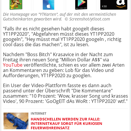
Die Homepage von "YTKarten", auf der mit den vermeintlichen
Gutscheinkarten geworben wird. ©
Screenshot/ytloot.com
"Falls ihr es nicht gesehen habt googelt dieses
YT1PP2020", "Abgefahren müsst dieses YT1PP2020
googeln", "Hey müsst mal YT1PP2020 googeln , richtig
cool dass die das machen", ist zu lesen.
Nachdem "Boss Bitch" Krasavice in der Nacht zum
Freitag ihren neuen Song "Million Dollar A$$" via
YouTube
veröffentlichte, schien es vor allem zwei Arten
an Kommentaren zu geben: Lob für das Video und
Aufforderungen, YT1PP2020 zu googlen.
Ein User der Video-Plattform fasste es dann auch
passend unter der Überschrift "Die Kommentare"
zusammen: "10 Prozent: 'Wow, krasser Song und krasses
Video', 90 Prozent: 'GoOgElT dAs WoRt : YT1PP2020' wtf."
INTERNET
HANDSCHELLEN WERDEN ZUR FALLE:
INTERNETKAUF SORGT FÜR KURIOSEN
FEUERWEHREINSATZ