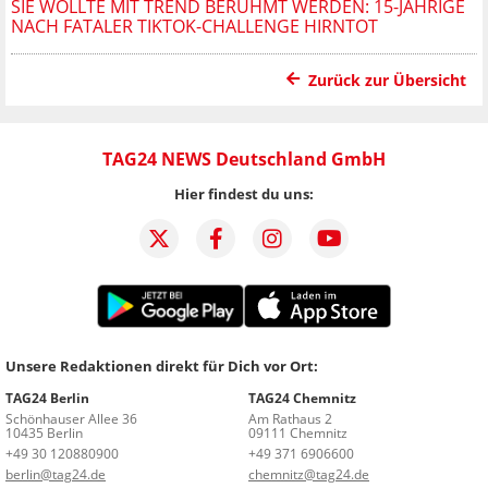
SIE WOLLTE MIT TREND BERÜHMT WERDEN: 15-JÄHRIGE
NACH FATALER TIKTOK-CHALLENGE HIRNTOT
Zurück zur Übersicht
TAG24 NEWS Deutschland GmbH
Hier findest du uns:
Unsere Redaktionen direkt für Dich vor Ort:
TAG24 Berlin
TAG24 Chemnitz
Schönhauser Allee 36
Am Rathaus 2
10435 Berlin
09111 Chemnitz
+49 30 120880900
+49 371 6906600
berlin@tag24.de
chemnitz@tag24.de