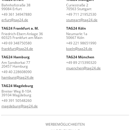
Bahnhofstraße 38
Curiestraße 2
99084 Erfurt
70563 Stuttgart
+49 361 34947880
+49 711 21952530
erfurt@tag24.de
stuttgart@tag24.de
TAG24 Frankfurt a. M.
TAG24 Köln
Friedrich-Ebert-Anlage 36
Neumarkt 1a
60325 Frankfurt am Main
50667 Köln
+49 69 348750580
+49 221 98651990
frankfurt@tag24.de
koeln@tag24.de
TAG24 Hamburg
TAG24 München
Am Sandtorkai 77
+49 89 215390320
20457 Hamburg
muenchen@tag24.de
+49 40 228608090
hamburg@tag24.de
TAG24 Magdeburg
Breiter Weg 8-10A
39104 Magdeburg
+49 391 50548260
magdeburg@tag24.de
WERBEMÖGLICHKEITEN