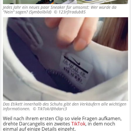
Jedes Jahr ein neues paar Sneaker für umsonst: Wer würde da
"Nein" sagen? (Symbolbild) ©
123rf/radub85
Das Etikett innerhalb des Schuhs gibt den Verkäufern alle wichtigen
Informationen. ©
TikTok/@hdarc3
Weil nach ihrem ersten Clip so viele Fragen aufkamen,
drehte Darcangelis ein zweites
TikTok
, in dem noch
einmal auf einige Details eingeht.