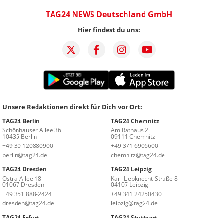
TAG24 NEWS Deutschland GmbH
Hier findest du uns:
Unsere Redaktionen direkt für Dich vor Ort:
TAG24 Berlin
TAG24 Chemnitz
Schönhauser Allee 36
Am Rathaus 2
10435 Berlin
09111 Chemnitz
+49 30 120880900
+49 371 6906600
berlin@tag24.de
chemnitz@tag24.de
TAG24 Dresden
TAG24 Leipzig
Ostra-Allee 18
Karl-Liebknecht-Straße 8
01067 Dresden
04107 Leipzig
+49 351 888-2424
+49 341 24250430
dresden@tag24.de
leipzig@tag24.de
TAG24 Erfurt
TAG24 Stuttgart