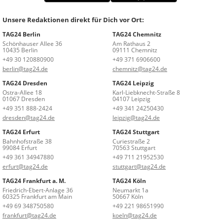
Unsere Redaktionen direkt für Dich vor Ort:
TAG24 Berlin
TAG24 Chemnitz
Schönhauser Allee 36
Am Rathaus 2
10435 Berlin
09111 Chemnitz
+49 30 120880900
+49 371 6906600
berlin@tag24.de
chemnitz@tag24.de
TAG24 Dresden
TAG24 Leipzig
Ostra-Allee 18
Karl-Liebknecht-Straße 8
01067 Dresden
04107 Leipzig
+49 351 888-2424
+49 341 24250430
dresden@tag24.de
leipzig@tag24.de
TAG24 Erfurt
TAG24 Stuttgart
Bahnhofstraße 38
Curiestraße 2
99084 Erfurt
70563 Stuttgart
+49 361 34947880
+49 711 21952530
erfurt@tag24.de
stuttgart@tag24.de
TAG24 Frankfurt a. M.
TAG24 Köln
Friedrich-Ebert-Anlage 36
Neumarkt 1a
60325 Frankfurt am Main
50667 Köln
+49 69 348750580
+49 221 98651990
frankfurt@tag24.de
koeln@tag24.de