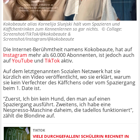
Kokobeaute alias Kornelija Slunjski hält vom Spazieren und
Käffchentrinken zum Kennenlernen so gar nichts. ©
Collage:
Screenshot/TikTok/@kokobeaute &
Screenshot/Instagram/@kokobeaute
Die Internet-Berühmtheit namens Kokobeaute, hat auf
Instagram
mehr als 60.000 Abonnenten, ist jedoch auch
auf
YouTube
und
TikTok
aktiv.
Auf dem letztgenannten Sozialen Netzwerk hat sie
kürzlich ein Video veröffentlicht, wo sie erklärt, warum
sie kein Verfechter des Käffchens oder vom Spaziergang
beim 1. Date ist.
"Zuerst, Ich bin kein Hund, den man auf einen
Spaziergang ausführt. Zweitens, ich habe eine
Nespresso-Maschine daheim, die tadellos funktioniert",
zählt die Blondine auf.
TIKTOK
VIELE DURCHGEFALLEN! SCHÜLERIN RECHNET IN