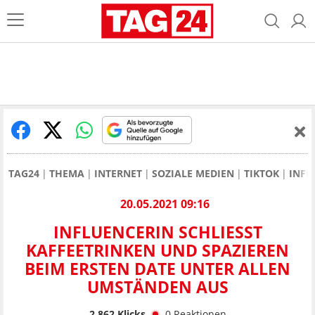
TAG24
THEMA
INTERNET
SOZIALE MEDIEN
TIKTOK
INFL
20.05.2021 09:16
INFLUENCERIN SCHLIESST K
AFFEETRINKEN UND SPAZIEREN B
EIM ERSTEN DATE UNTER ALLEN U
MSTÄNDEN AUS
2.862
Klicks
0
Reaktionen