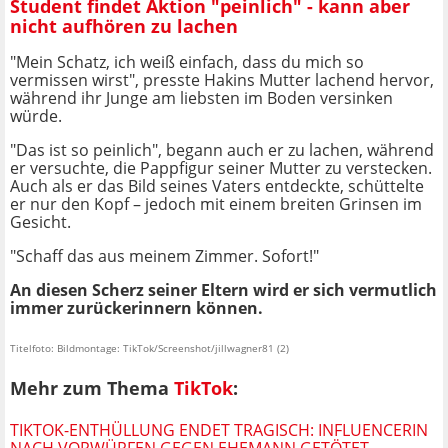
Student findet Aktion "peinlich" - kann aber
nicht aufhören zu lachen
"Mein Schatz, ich weiß einfach, dass du mich so
vermissen wirst", presste Hakins Mutter lachend hervor,
während ihr Junge am liebsten im Boden versinken
würde.
"Das ist so peinlich", begann auch er zu lachen, während
er versuchte, die Pappfigur seiner Mutter zu verstecken.
Auch als er das Bild seines Vaters entdeckte, schüttelte
er nur den Kopf – jedoch mit einem breiten Grinsen im
Gesicht.
"Schaff das aus meinem Zimmer. Sofort!"
An diesen Scherz seiner Eltern wird er sich vermutlich
immer zurückerinnern können.
Titelfoto: Bildmontage: TikTok/Screenshot/jillwagner81 (2)
Mehr zum Thema
TikTok
:
TIKTOK-ENTHÜLLUNG ENDET TRAGISCH: INFLUENCERIN
NACH VORWÜRFEN GEGEN EHEMANN GETÖTET