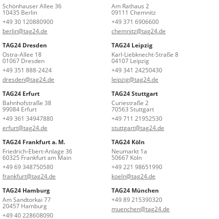
Schönhauser Allee 36
Am Rathaus 2
10435 Berlin
09111 Chemnitz
+49 30 120880900
+49 371 6906600
berlin@tag24.de
chemnitz@tag24.de
TAG24 Dresden
TAG24 Leipzig
Ostra-Allee 18
Karl-Liebknecht-Straße 8
01067 Dresden
04107 Leipzig
+49 351 888-2424
+49 341 24250430
dresden@tag24.de
leipzig@tag24.de
TAG24 Erfurt
TAG24 Stuttgart
Bahnhofstraße 38
Curiestraße 2
99084 Erfurt
70563 Stuttgart
+49 361 34947880
+49 711 21952530
erfurt@tag24.de
stuttgart@tag24.de
TAG24 Frankfurt a. M.
TAG24 Köln
Friedrich-Ebert-Anlage 36
Neumarkt 1a
60325 Frankfurt am Main
50667 Köln
+49 69 348750580
+49 221 98651990
frankfurt@tag24.de
koeln@tag24.de
TAG24 Hamburg
TAG24 München
Am Sandtorkai 77
+49 89 215390320
20457 Hamburg
muenchen@tag24.de
+49 40 228608090