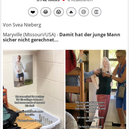
❤️
😂
😱
🔥
😥
👏
Von Svea Nieberg
Maryville (Missouri/USA) -
Damit hat der junge Mann
sicher nicht gerechnet...