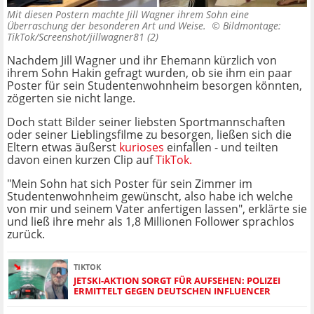
Mit diesen Postern machte Jill Wagner ihrem Sohn eine
Überraschung der besonderen Art und Weise. ©
Bildmontage:
TikTok/Screenshot/jillwagner81 (2)
Nachdem Jill Wagner und ihr Ehemann kürzlich von
ihrem Sohn Hakin gefragt wurden, ob sie ihm ein paar
Poster für sein Studentenwohnheim besorgen könnten,
zögerten sie nicht lange.
Doch statt Bilder seiner liebsten Sportmannschaften
oder seiner Lieblingsfilme zu besorgen, ließen sich die
Eltern etwas äußerst
kurioses
einfallen - und teilten
davon einen kurzen Clip auf
TikTok.
"Mein Sohn hat sich Poster für sein Zimmer im
Studentenwohnheim gewünscht, also habe ich welche
von mir und seinem Vater anfertigen lassen", erklärte sie
und ließ ihre mehr als 1,8 Millionen Follower sprachlos
zurück.
TIKTOK
JETSKI-AKTION SORGT FÜR AUFSEHEN: POLIZEI
ERMITTELT GEGEN DEUTSCHEN INFLUENCER