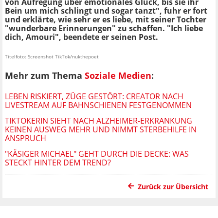
von Aufregung über emotionales Glück, bis sie ihr
Bein um mich schlingt und sogar tanzt", fuhr er fort
und erklärte, wie sehr er es liebe, mit seiner Tochter
"wunderbare Erinnerungen" zu schaffen. "Ich liebe
dich, Amouri", beendete er seinen Post.
Titelfoto: Screenshot TikTok/nukthepoet
Mehr zum Thema
Soziale Medien
:
LEBEN RISKIERT, ZÜGE GESTÖRT: CREATOR NACH
LIVESTREAM AUF BAHNSCHIENEN FESTGENOMMEN
TIKTOKERIN SIEHT NACH ALZHEIMER-ERKRANKUNG
KEINEN AUSWEG MEHR UND NIMMT STERBEHILFE IN
ANSPRUCH
"KÄSIGER MICHAEL" GEHT DURCH DIE DECKE: WAS
STECKT HINTER DEM TREND?
Zurück zur Übersicht