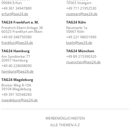
99084 Erfurt
70563 Stuttgart
+49 361 34947880
+49 711 21952530
erfurt@tag24.de
stuttgart@tag24.de
TAG24 Frankfurt a. M.
TAG24 Köln
Friedrich-Ebert-Anlage 36
Neumarkt 1a
60325 Frankfurt am Main
50667 Köln
+49 69 348750580
+49 221 98651990
frankfurt@tag24.de
koeln@tag24.de
TAG24 Hamburg
TAG24 München
Am Sandtorkai 77
+49 89 215390320
20457 Hamburg
muenchen@tag24.de
+49 40 228608090
hamburg@tag24.de
TAG24 Magdeburg
Breiter Weg 8-10A
39104 Magdeburg
+49 391 50548260
magdeburg@tag24.de
WERBEMÖGLICHKEITEN
ALLE THEMEN A-Z