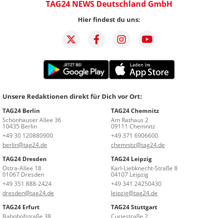
TAG24 NEWS Deutschland GmbH
Hier findest du uns:
Unsere Redaktionen direkt für Dich vor Ort:
TAG24 Berlin
TAG24 Chemnitz
Schönhauser Allee 36
Am Rathaus 2
10435 Berlin
09111 Chemnitz
+49 30 120880900
+49 371 6906600
berlin@tag24.de
chemnitz@tag24.de
TAG24 Dresden
TAG24 Leipzig
Ostra-Allee 18
Karl-Liebknecht-Straße 8
01067 Dresden
04107 Leipzig
+49 351 888-2424
+49 341 24250430
dresden@tag24.de
leipzig@tag24.de
TAG24 Erfurt
TAG24 Stuttgart
Bahnhofstraße 38
Curiestraße 2