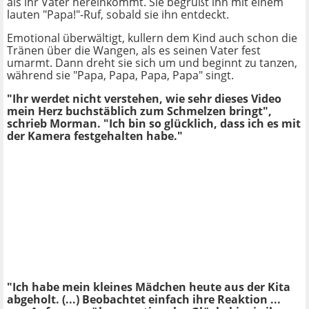
als ihr Vater hereinkommt. Sie begrüßt ihn mit einem
lauten "Papa!"-Ruf, sobald sie ihn entdeckt.
Emotional überwältigt, kullern dem Kind auch schon die
Tränen über die Wangen, als es seinen Vater fest
umarmt. Dann dreht sie sich um und beginnt zu tanzen,
während sie "Papa, Papa, Papa, Papa" singt.
"Ihr werdet nicht verstehen, wie sehr dieses Video
mein Herz buchstäblich zum Schmelzen bringt",
schrieb Morman. "Ich bin so glücklich, dass ich es mit
der Kamera festgehalten habe."
"Ich habe mein kleines Mädchen heute aus der Kita
abgeholt. (...) Beobachtet einfach ihre Reaktion ...