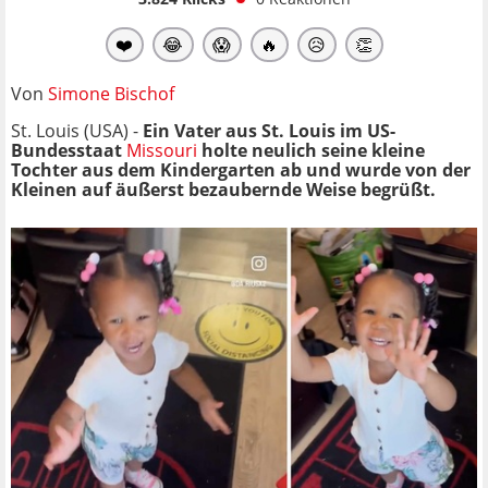
❤️
😂
😱
🔥
😥
👏
Von
Simone Bischof
St. Louis (USA) -
Ein Vater aus St. Louis im US-
Bundesstaat
Missouri
holte neulich seine kleine
Tochter aus dem Kindergarten ab und wurde von der
Kleinen auf äußerst bezaubernde Weise begrüßt.