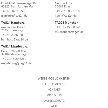
Friedrich-Ebert-Anlage 36
Neumarkt 1a
60325 Frankfurt am Main
50667 Köln
+49 69 348750580
+49 221 98651990
frankfurt@tag24.de
koeln@tag24.de
TAG24 Hamburg
TAG24 München
Am Sandtorkai 77
+49 89 215390320
20457 Hamburg
muenchen@tag24.de
+49 40 228608090
hamburg@tag24.de
TAG24 Magdeburg
Breiter Weg 8-10A
39104 Magdeburg
+49 391 50548260
magdeburg@tag24.de
WERBEMÖGLICHKEITEN
ALLE THEMEN A-Z
KONTAKT
IMPRESSUM
DATENSCHUTZ
AGB