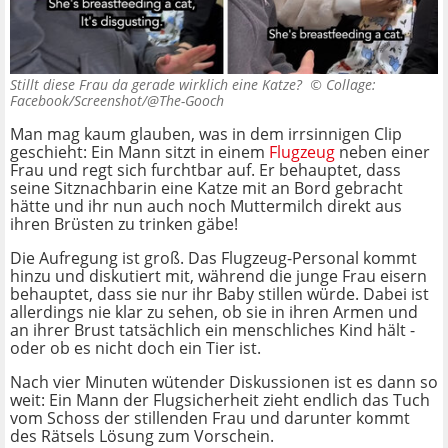
Stillt diese Frau da gerade wirklich eine Katze? ©
Collage:
Facebook/Screenshot/@The-Gooch
Man mag kaum glauben, was in dem irrsinnigen Clip
geschieht: Ein Mann sitzt in einem
Flugzeug
neben einer
Frau und regt sich furchtbar auf. Er behauptet, dass
seine Sitznachbarin eine Katze mit an Bord gebracht
hätte und ihr nun auch noch Muttermilch direkt aus
ihren Brüsten zu trinken gäbe!
Die Aufregung ist groß. Das Flugzeug-Personal kommt
hinzu und diskutiert mit, während die junge Frau eisern
behauptet, dass sie nur ihr Baby stillen würde. Dabei ist
allerdings nie klar zu sehen, ob sie in ihren Armen und
an ihrer Brust tatsächlich ein menschliches Kind hält -
oder ob es nicht doch ein Tier ist.
Nach vier Minuten wütender Diskussionen ist es dann so
weit: Ein Mann der Flugsicherheit zieht endlich das Tuch
vom Schoss der stillenden Frau und darunter kommt
des Rätsels Lösung zum Vorschein.