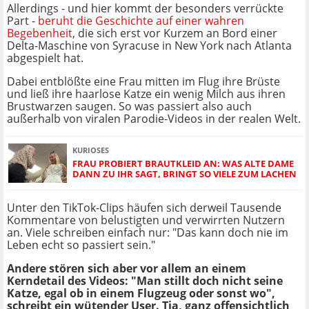
Allerdings - und hier kommt der besonders verrückte
Part -
beruht die Geschichte auf einer wahren
Begebenheit
, die sich erst vor Kurzem an Bord einer
Delta-Maschine von Syracuse in New York nach Atlanta
abgespielt hat.
Dabei entblößte eine Frau mitten im Flug ihre Brüste
und ließ ihre haarlose Katze ein wenig Milch aus ihren
Brustwarzen saugen. So was passiert also auch
außerhalb von viralen Parodie-Videos in der realen Welt.
KURIOSES
FRAU PROBIERT BRAUTKLEID AN: WAS ALTE DAME
DANN ZU IHR SAGT, BRINGT SO VIELE ZUM LACHEN
Unter den TikTok-Clips häufen sich derweil Tausende
Kommentare von belustigten und verwirrten Nutzern
an. Viele schreiben einfach nur: "Das kann doch nie im
Leben echt so passiert sein."
Andere stören sich aber vor allem an einem
Kerndetail des Videos: "Man stillt doch nicht seine
Katze, egal ob in einem Flugzeug oder sonst wo",
schreibt ein wütender User. Tja, ganz offensichtlich