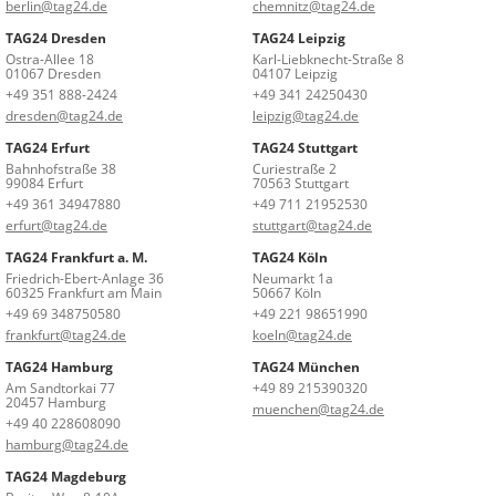
berlin@tag24.de
chemnitz@tag24.de
TAG24 Dresden
TAG24 Leipzig
Ostra-Allee 18
Karl-Liebknecht-Straße 8
01067 Dresden
04107 Leipzig
+49 351 888-2424
+49 341 24250430
dresden@tag24.de
leipzig@tag24.de
TAG24 Erfurt
TAG24 Stuttgart
Bahnhofstraße 38
Curiestraße 2
99084 Erfurt
70563 Stuttgart
+49 361 34947880
+49 711 21952530
erfurt@tag24.de
stuttgart@tag24.de
TAG24 Frankfurt a. M.
TAG24 Köln
Friedrich-Ebert-Anlage 36
Neumarkt 1a
60325 Frankfurt am Main
50667 Köln
+49 69 348750580
+49 221 98651990
frankfurt@tag24.de
koeln@tag24.de
TAG24 Hamburg
TAG24 München
Am Sandtorkai 77
+49 89 215390320
20457 Hamburg
muenchen@tag24.de
+49 40 228608090
hamburg@tag24.de
TAG24 Magdeburg