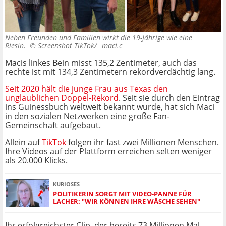
Neben Freunden und Familien wirkt die 19-Jährige wie eine
Riesin. ©
Screenshot TikTok/ _maci.c
Macis linkes Bein misst 135,2 Zentimeter, auch das
rechte ist mit 134,3 Zentimetern rekordverdächtig lang.
Seit 2020 hält die junge Frau aus Texas den
unglaublichen Doppel-Rekord
. Seit sie durch den Eintrag
ins Guinessbuch weltweit bekannt wurde, hat sich Maci
in den sozialen Netzwerken eine große Fan-
Gemeinschaft aufgebaut.
Allein auf
TikTok
folgen ihr fast zwei Millionen Menschen.
Ihre Videos auf der Plattform erreichen selten weniger
als 20.000 Klicks.
KURIOSES
POLITIKERIN SORGT MIT VIDEO-PANNE FÜR
LACHER: "WIR KÖNNEN IHRE WÄSCHE SEHEN"
Ihr erfolgreichster Clip, der bereits 73 Millionen Mal