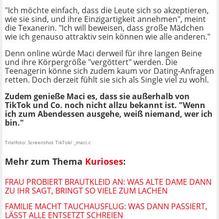
"Ich möchte einfach, dass die Leute sich so akzeptieren,
wie sie sind, und ihre Einzigartigkeit annehmen", meint
die Texanerin. "Ich will beweisen, dass große Mädchen
wie ich genauso attraktiv sein können wie alle anderen."
Denn online würde Maci derweil für ihre langen Beine
und ihre Körpergröße "vergöttert" werden. Die
Teenagerin könne sich zudem kaum vor Dating-Anfragen
retten. Doch derzeit fühlt sie sich als Single viel zu wohl.
Zudem genieße Maci es, dass sie außerhalb von
TikTok und Co. noch nicht allzu bekannt ist. "Wenn
ich zum Abendessen ausgehe, weiß niemand, wer ich
bin."
Titelfoto: Screenshot TikTok/ _maci.c
Mehr zum Thema
Kurioses
:
FRAU PROBIERT BRAUTKLEID AN: WAS ALTE DAME DANN
ZU IHR SAGT, BRINGT SO VIELE ZUM LACHEN
FAMILIE MACHT TAUCHAUSFLUG: WAS DANN PASSIERT,
LÄSST ALLE ENTSETZT SCHREIEN