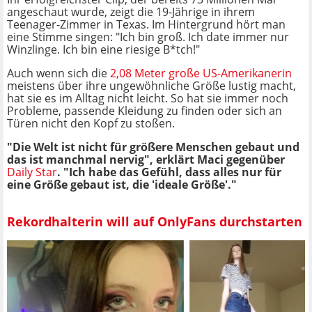
angeschaut wurde, zeigt die 19-Jährige in ihrem
Teenager-Zimmer in Texas. Im Hintergrund hört man
eine Stimme singen: "Ich bin groß. Ich date immer nur
Winzlinge. Ich bin eine riesige B*tch!"
Auch wenn sich die
2,08 Meter große US-Amerikanerin
meistens über ihre ungewöhnliche Größe lustig macht,
hat sie es im Alltag nicht leicht. So hat sie immer noch
Probleme, passende Kleidung zu finden oder sich an
Türen nicht den Kopf zu stoßen.
"Die Welt ist nicht für größere Menschen gebaut und
das ist manchmal nervig", erklärt Maci gegenüber
Daily Star
. "Ich habe das Gefühl, dass alles nur für
eine Größe gebaut ist, die 'ideale Größe'."
Rekordhalterin will auf OnlyFans durchstarten