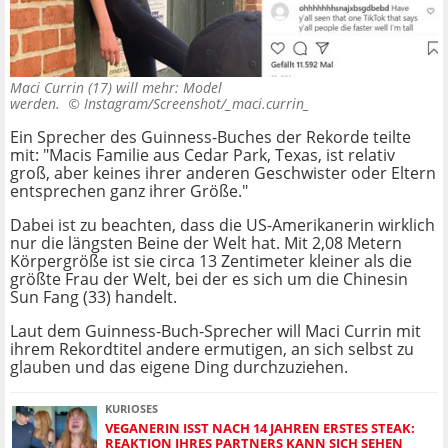
Maci Currin (17) will mehr: Model
werden. ©
Instagram/Screenshot/_maci.currin_
Ein Sprecher des Guinness-Buches der Rekorde teilte
mit: "Macis Familie aus Cedar Park, Texas, ist relativ
groß, aber keines ihrer anderen Geschwister oder Eltern
entsprechen ganz ihrer Größe."
Dabei ist zu beachten, dass die US-Amerikanerin wirklich
nur die längsten Beine der Welt hat. Mit 2,08 Metern
Körpergröße ist sie circa 13 Zentimeter kleiner als die
größte Frau der Welt, bei der es sich um die Chinesin
Sun Fang (33) handelt.
Laut dem Guinness-Buch-Sprecher will Maci Currin mit
ihrem Rekordtitel andere ermutigen, an sich selbst zu
glauben und das eigene Ding durchzuziehen.
KURIOSES
VEGANERIN ISST NACH 14 JAHREN ERSTES STEAK:
REAKTION IHRES PARTNERS KANN SICH SEHEN