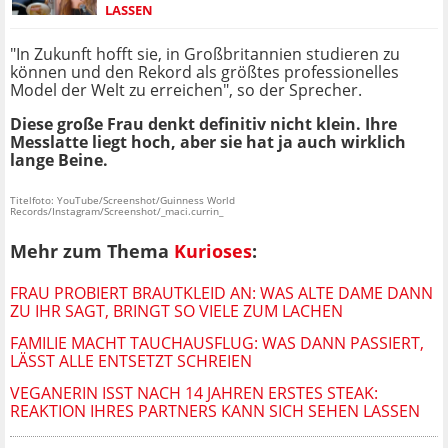
LASSEN
"In Zukunft hofft sie, in Großbritannien studieren zu
können und den Rekord als größtes professionelles
Model der Welt zu erreichen", so der Sprecher.
Diese große Frau denkt definitiv nicht klein. Ihre
Messlatte liegt hoch, aber sie hat ja auch wirklich
lange Beine.
Titelfoto: YouTube/Screenshot/Guinness World
Records/Instagram/Screenshot/_maci.currin_
Mehr zum Thema
Kurioses
:
FRAU PROBIERT BRAUTKLEID AN: WAS ALTE DAME DANN
ZU IHR SAGT, BRINGT SO VIELE ZUM LACHEN
FAMILIE MACHT TAUCHAUSFLUG: WAS DANN PASSIERT,
LÄSST ALLE ENTSETZT SCHREIEN
VEGANERIN ISST NACH 14 JAHREN ERSTES STEAK:
REAKTION IHRES PARTNERS KANN SICH SEHEN LASSEN