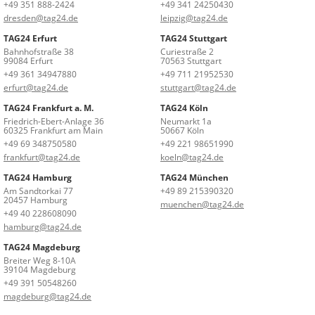
+49 351 888-2424
+49 341 24250430
dresden@tag24.de
leipzig@tag24.de
TAG24 Erfurt
TAG24 Stuttgart
Bahnhofstraße 38
Curiestraße 2
99084 Erfurt
70563 Stuttgart
+49 361 34947880
+49 711 21952530
erfurt@tag24.de
stuttgart@tag24.de
TAG24 Frankfurt a. M.
TAG24 Köln
Friedrich-Ebert-Anlage 36
Neumarkt 1a
60325 Frankfurt am Main
50667 Köln
+49 69 348750580
+49 221 98651990
frankfurt@tag24.de
koeln@tag24.de
TAG24 Hamburg
TAG24 München
Am Sandtorkai 77
+49 89 215390320
20457 Hamburg
muenchen@tag24.de
+49 40 228608090
hamburg@tag24.de
TAG24 Magdeburg
Breiter Weg 8-10A
39104 Magdeburg
+49 391 50548260
magdeburg@tag24.de