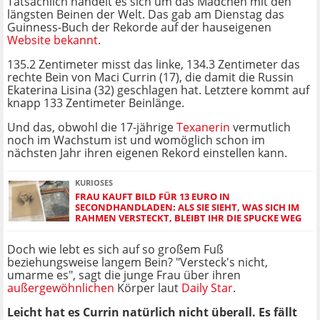
Tatsächlich handelt es sich um das Mädchen mit den
längsten Beinen der Welt. Das gab am Dienstag das
Guinness-Buch der Rekorde auf der hauseigenen
Website bekannt
.
135.2 Zentimeter misst das linke, 134.3 Zentimeter das
rechte Bein von Maci Currin (17), die damit die Russin
Ekaterina Lisina (32) geschlagen hat. Letztere kommt auf
knapp 133 Zentimeter Beinlänge.
Und das, obwohl die 17-jährige
Texanerin
vermutlich
noch im Wachstum ist und womöglich schon im
nächsten Jahr ihren eigenen Rekord einstellen kann.
KURIOSES
FRAU KAUFT BILD FÜR 13 EURO IN
SECONDHANDLADEN: ALS SIE SIEHT, WAS SICH IM
RAHMEN VERSTECKT, BLEIBT IHR DIE SPUCKE WEG
Doch wie lebt es sich auf so großem Fuß
beziehungsweise langem Bein? "Versteck's nicht,
umarme es", sagt die junge Frau über ihren
außergewöhnlichen
Körper laut
Daily Star
.
Leicht hat es Currin natürlich nicht überall. Es fällt