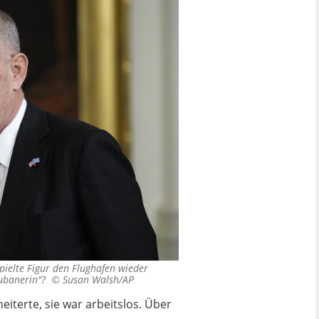
ielte Figur den Flughafen wieder
 Kubanerin"? ©
Susan Walsh/AP
iterte, sie war arbeitslos. Über