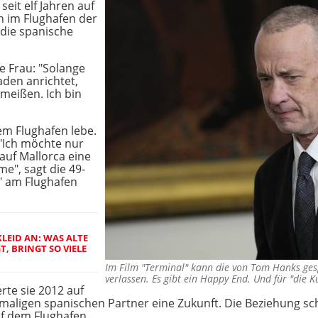
seit elf Jahren auf
n im Flughafen der
 die spanische
e Frau: "Solange
aden anrichtet,
meißen. Ich bin
dem Flughafen lebe.
 "Ich möchte nur
 auf Mallorca eine
", sagt die 49-
n" am Flughafen
LEID AN: WAS ALTE
, BRINGT SO VIELE
Im Film "Terminal" kann die von Tom Hanks gesp
verlassen. Es gibt ein Happy End. Und für "die
te sie 2012 auf
maligen spanischen Partner eine Zukunft. Die Beziehung sche
uf dem Flughafen.