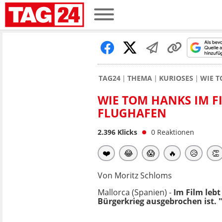
TAG24
THEMA
KURIOSES
WIE T
WIE TOM HANKS IM FI
FLUGHAFEN
2.396
Klicks
0
Reaktionen
❤️
😂
😱
🔥
😥
👏
Von Moritz Schloms
Mallorca (Spanien) -
Im Film leb
Bürgerkrieg ausgebrochen ist. "