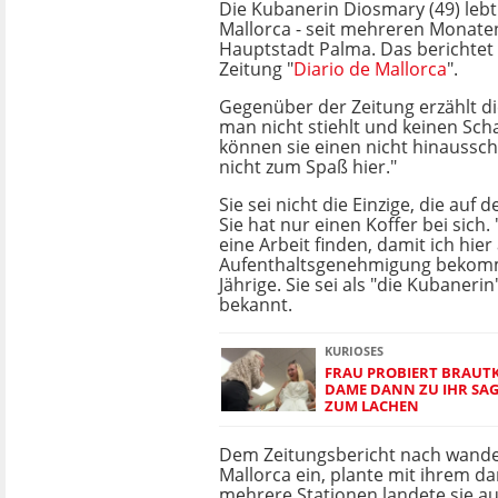
Die Kubanerin Diosmary (49) lebt 
Mallorca - seit mehreren Monate
Hauptstadt Palma. Das berichtet
Zeitung "
Diario de Mallorca
".
Gegenüber der Zeitung erzählt di
man nicht stiehlt und keinen Sch
können sie einen nicht hinaussch
nicht zum Spaß hier."
Sie sei nicht die Einzige, die auf 
Sie hat nur einen Koffer bei sich.
eine Arbeit finden, damit ich hier
Aufenthaltsgenehmigung bekomme
Jährige. Sie sei als "die Kubaneri
bekannt.
KURIOSES
FRAU PROBIERT BRAUTK
DAME DANN ZU IHR SAGT
ZUM LACHEN
Dem Zeitungsbericht nach wander
Mallorca ein, plante mit ihrem da
mehrere Stationen landete sie a