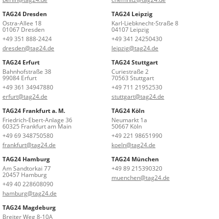
TAG24 Dresden
TAG24 Leipzig
Ostra-Allee 18
Karl-Liebknecht-Straße 8
01067 Dresden
04107 Leipzig
+49 351 888-2424
+49 341 24250430
dresden@tag24.de
leipzig@tag24.de
TAG24 Erfurt
TAG24 Stuttgart
Bahnhofstraße 38
Curiestraße 2
99084 Erfurt
70563 Stuttgart
+49 361 34947880
+49 711 21952530
erfurt@tag24.de
stuttgart@tag24.de
TAG24 Frankfurt a. M.
TAG24 Köln
Friedrich-Ebert-Anlage 36
Neumarkt 1a
60325 Frankfurt am Main
50667 Köln
+49 69 348750580
+49 221 98651990
frankfurt@tag24.de
koeln@tag24.de
TAG24 Hamburg
TAG24 München
Am Sandtorkai 77
+49 89 215390320
20457 Hamburg
muenchen@tag24.de
+49 40 228608090
hamburg@tag24.de
TAG24 Magdeburg
Breiter Weg 8-10A