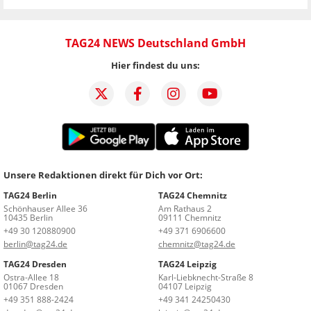
TAG24 NEWS Deutschland GmbH
Hier findest du uns:
Unsere Redaktionen direkt für Dich vor Ort:
TAG24 Berlin
TAG24 Chemnitz
Schönhauser Allee 36
Am Rathaus 2
10435 Berlin
09111 Chemnitz
+49 30 120880900
+49 371 6906600
berlin@tag24.de
chemnitz@tag24.de
TAG24 Dresden
TAG24 Leipzig
Ostra-Allee 18
Karl-Liebknecht-Straße 8
01067 Dresden
04107 Leipzig
+49 351 888-2424
+49 341 24250430