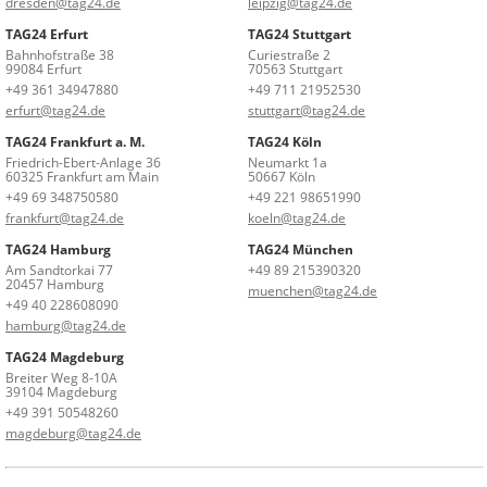
dresden@tag24.de
leipzig@tag24.de
TAG24 Erfurt
TAG24 Stuttgart
Bahnhofstraße 38
Curiestraße 2
99084 Erfurt
70563 Stuttgart
+49 361 34947880
+49 711 21952530
erfurt@tag24.de
stuttgart@tag24.de
TAG24 Frankfurt a. M.
TAG24 Köln
Friedrich-Ebert-Anlage 36
Neumarkt 1a
60325 Frankfurt am Main
50667 Köln
+49 69 348750580
+49 221 98651990
frankfurt@tag24.de
koeln@tag24.de
TAG24 Hamburg
TAG24 München
Am Sandtorkai 77
+49 89 215390320
20457 Hamburg
muenchen@tag24.de
+49 40 228608090
hamburg@tag24.de
TAG24 Magdeburg
Breiter Weg 8-10A
39104 Magdeburg
+49 391 50548260
magdeburg@tag24.de