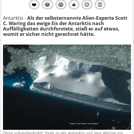
❤️
😂
😱
🔥
😥
👏
Antarktis -
Als der selbsternannte Alien-Experte Scott
C. Waring das ewige Eis der Antarktis nach
Auffälligkeiten durchforstete, stieß er auf etwas,
womit er sicher nicht gerechnet hätte.
Diese schneebedeckte Stelle in der Antarktis soll laut Waring ein