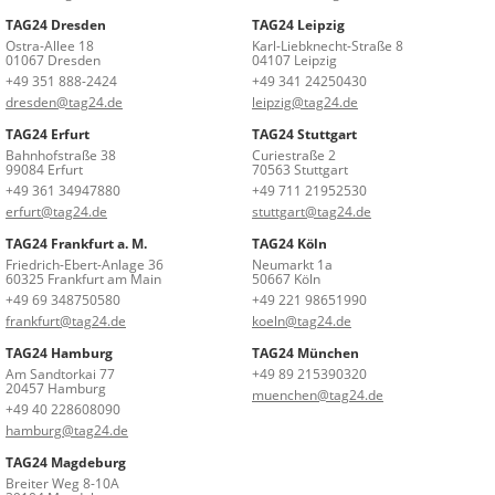
TAG24 Dresden
TAG24 Leipzig
Ostra-Allee 18
Karl-Liebknecht-Straße 8
01067 Dresden
04107 Leipzig
+49 351 888-2424
+49 341 24250430
dresden@tag24.de
leipzig@tag24.de
TAG24 Erfurt
TAG24 Stuttgart
Bahnhofstraße 38
Curiestraße 2
99084 Erfurt
70563 Stuttgart
+49 361 34947880
+49 711 21952530
erfurt@tag24.de
stuttgart@tag24.de
TAG24 Frankfurt a. M.
TAG24 Köln
Friedrich-Ebert-Anlage 36
Neumarkt 1a
60325 Frankfurt am Main
50667 Köln
+49 69 348750580
+49 221 98651990
frankfurt@tag24.de
koeln@tag24.de
TAG24 Hamburg
TAG24 München
Am Sandtorkai 77
+49 89 215390320
20457 Hamburg
muenchen@tag24.de
+49 40 228608090
hamburg@tag24.de
TAG24 Magdeburg
Breiter Weg 8-10A