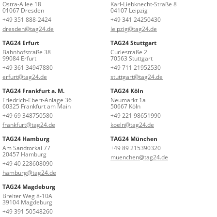
Ostra-Allee 18
Karl-Liebknecht-Straße 8
01067 Dresden
04107 Leipzig
+49 351 888-2424
+49 341 24250430
dresden@tag24.de
leipzig@tag24.de
TAG24 Erfurt
TAG24 Stuttgart
Bahnhofstraße 38
Curiestraße 2
99084 Erfurt
70563 Stuttgart
+49 361 34947880
+49 711 21952530
erfurt@tag24.de
stuttgart@tag24.de
TAG24 Frankfurt a. M.
TAG24 Köln
Friedrich-Ebert-Anlage 36
Neumarkt 1a
60325 Frankfurt am Main
50667 Köln
+49 69 348750580
+49 221 98651990
frankfurt@tag24.de
koeln@tag24.de
TAG24 Hamburg
TAG24 München
Am Sandtorkai 77
+49 89 215390320
20457 Hamburg
muenchen@tag24.de
+49 40 228608090
hamburg@tag24.de
TAG24 Magdeburg
Breiter Weg 8-10A
39104 Magdeburg
+49 391 50548260