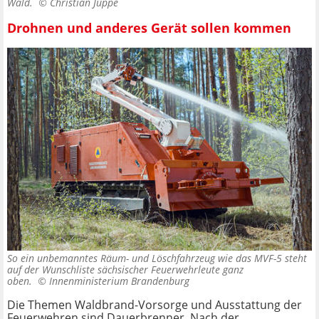
Wald. ©
Christian Juppe
Drohnen und anderes Gerät sollen kommen
So ein unbemanntes Räum- und Löschfahrzeug wie das MVF-5 steht
auf der Wunschliste sächsischer Feuerwehrleute ganz
oben. ©
Innenministerium Brandenburg
Die Themen Waldbrand-Vorsorge und Ausstattung der
Feuerwehren sind Dauerbrenner. Nach der