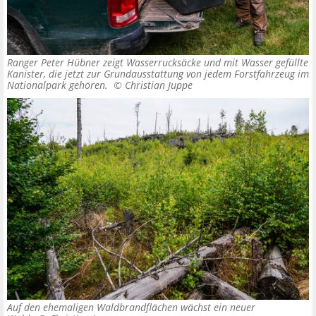
Ranger Peter Hübner zeigt Wasserrucksäcke und mit Wasser gefüllte
Kanister, die jetzt zur Grundausstattung von jedem Forstfahrzeug im
Nationalpark gehören. ©
Christian Juppe
Auf den ehemaligen Waldbrandflächen wächst ein neuer