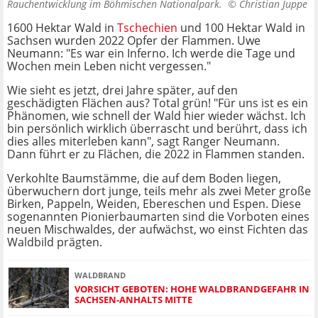
Rauchentwicklung im Böhmischen Nationalpark. ©
Christian Juppe
1600 Hektar Wald in
Tschechien
und 100 Hektar Wald in
Sachsen wurden 2022 Opfer der Flammen. Uwe
Neumann: "Es war ein Inferno. Ich werde die Tage und
Wochen mein Leben nicht vergessen."
Wie sieht es jetzt, drei Jahre später, auf den
geschädigten Flächen aus? Total grün! "Für uns ist es ein
Phänomen, wie schnell der Wald hier wieder wächst. Ich
bin persönlich wirklich überrascht und berührt, dass ich
dies alles miterleben kann", sagt Ranger Neumann.
Dann führt er zu Flächen, die 2022 in Flammen standen.
Verkohlte Baumstämme, die auf dem Boden liegen,
überwuchern dort junge, teils mehr als zwei Meter große
Birken, Pappeln, Weiden, Ebereschen und Espen. Diese
sogenannten Pionierbaumarten sind die Vorboten eines
neuen Mischwaldes, der aufwächst, wo einst Fichten das
Waldbild prägten.
WALDBRAND
VORSICHT GEBOTEN: HOHE WALDBRANDGEFAHR IN
SACHSEN-ANHALTS MITTE