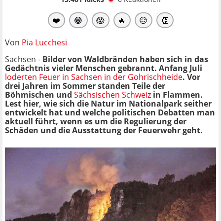
❤️
😂
😱
🔥
😥
👏
Von
Pia Lucchesi
Sachsen -
Bilder von Waldbränden haben sich in das
Gedächtnis vieler Menschen gebrannt. Anfang Juli
loderten Feuer in Sachsen in der Gohrischheide
. Vor
drei Jahren im Sommer standen Teile der
Böhmischen und
Sächsischen Schweiz
in Flammen.
Lest hier, wie sich die Natur im Nationalpark seither
entwickelt hat und welche politischen Debatten man
aktuell führt, wenn es um die Regulierung der
Schäden und die Ausstattung der Feuerwehr geht.