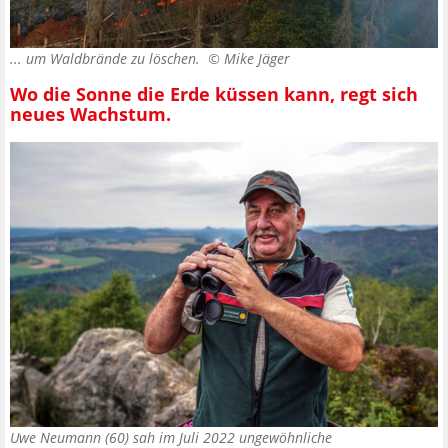
... um Waldbrände zu löschen. ©
Mike Jäger
Wo die Sonne die Erde küssen kann, regt sich
neues Wachstum.
Uwe Neumann (60) sah im Juli 2022 ungewöhnliche