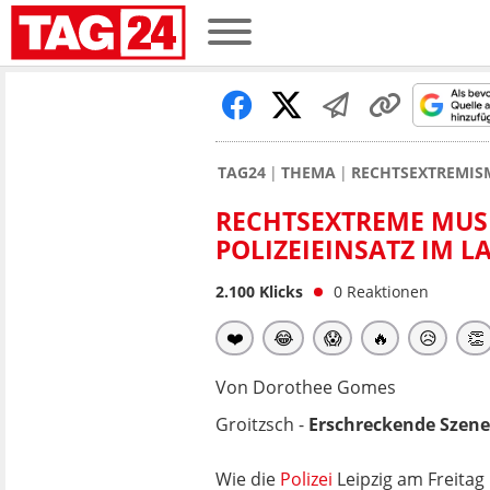
TAG24
THEMA
RECHTSEXTREMIS
RECHTSEXTREME MUS
POLIZEIEINSATZ IM L
2.100
Klicks
0
Reaktionen
❤️
😂
😱
🔥
😥
👏
Von Dorothee Gomes
Groitzsch -
Erschreckende Szene
Wie die
Polizei
Leipzig am Freitag 