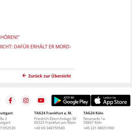
UHÖREN!"
ICHT: DAFÜR ERHÄLT ER MORD-
Zurück zur Übersicht
uttgart
TAG24 Frankfurt a. M.
TAG24 Köln
aße 2
Friedrich-Ebert-Anlage 36
Neumarkt 1a
ttgart
60325 Frankfurt am Main
50667 Köln
21952530
+49 69 348750580
+49 221 98651990