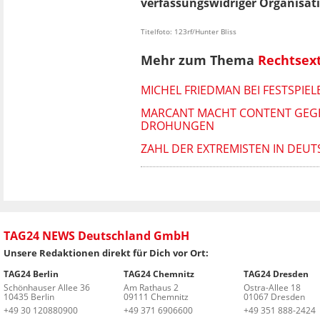
verfassungswidriger Organisat
Titelfoto: 123rf/Hunter Bliss
Mehr zum Thema
Rechtsex
MICHEL FRIEDMAN BEI FESTSPIE
MARCANT MACHT CONTENT GEGEN
DROHUNGEN
ZAHL DER EXTREMISTEN IN DEUT
TAG24 NEWS Deutschland GmbH
Unsere Redaktionen direkt für Dich vor Ort:
TAG24 Berlin
TAG24 Chemnitz
TAG24 Dresden
Schönhauser Allee 36
Am Rathaus 2
Ostra-Allee 18
10435 Berlin
09111 Chemnitz
01067 Dresden
+49 30 120880900
+49 371 6906600
+49 351 888-2424