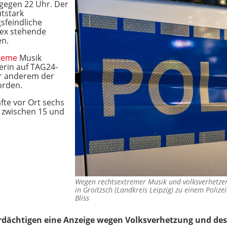
gegen 22 Uhr. Der
utstark
sfeindliche
dex stehende
en.
treme
Musik
erin auf TAG24-
er anderem der
orden.
äfte vor Ort sechs
r zwischen 15 und
Wegen rechtsextremer Musik und volksverhetz
in Groitzsch (Landkreis Leipzig) zu einem Poliz
Bliss
dächtigen eine Anzeige wegen Volksverhetzung und de