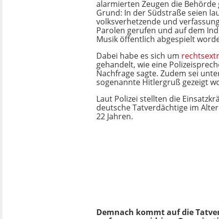
alarmierten Zeugen die Behörde 
Grund: In der Südstraße seien la
volksverhetzende und verfassung
Parolen gerufen und auf dem In
Musik öffentlich abgespielt word
Dabei habe es sich um
rechtsex
gehandelt, wie eine Polizeisprech
Nachfrage sagte. Zudem sei unt
sogenannte Hitlergruß gezeigt w
Laut Polizei stellten die Einsatzkr
deutsche Tatverdächtige im Alte
22 Jahren.
Demnach kommt auf die Tatver