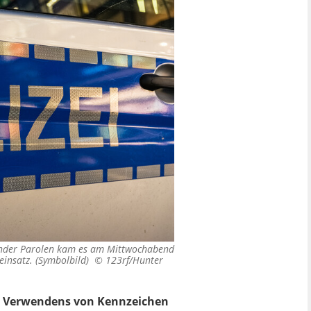
ender Parolen kam es am Mittwochabend
eieinsatz. (Symbolbild) ©
123rf/Hunter
s Verwendens von Kennzeichen