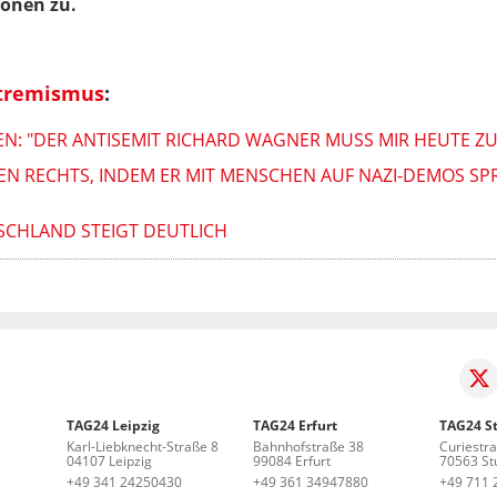
ionen zu.
tremismus
:
LEN: "DER ANTISEMIT RICHARD WAGNER MUSS MIR HEUTE Z
 RECHTS, INDEM ER MIT MENSCHEN AUF NAZI-DEMOS SPR
SCHLAND STEIGT DEUTLICH
TAG24 Leipzig
TAG24 Erfurt
TAG24 St
Karl-Liebknecht-Straße 8
Bahnhofstraße 38
Curiestr
04107 Leipzig
99084 Erfurt
70563 Stu
+49 341 24250430
+49 361 34947880
+49 711 