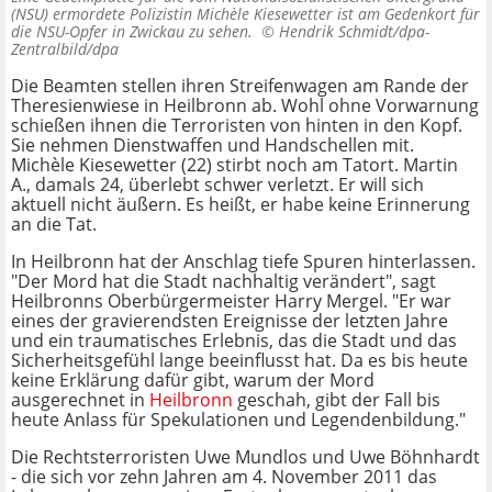
(NSU) ermordete Polizistin Michèle Kiesewetter ist am Gedenkort für
die NSU-Opfer in Zwickau zu sehen. ©
Hendrik Schmidt/dpa-
Zentralbild/dpa
Die Beamten stellen ihren Streifenwagen am Rande der
Theresienwiese in Heilbronn ab. Wohl ohne Vorwarnung
schießen ihnen die Terroristen von hinten in den Kopf.
Sie nehmen Dienstwaffen und Handschellen mit.
Michèle Kiesewetter (22) stirbt noch am Tatort. Martin
A., damals 24, überlebt schwer verletzt. Er will sich
aktuell nicht äußern. Es heißt, er habe keine Erinnerung
an die Tat.
In Heilbronn hat der Anschlag tiefe Spuren hinterlassen.
"Der Mord hat die Stadt nachhaltig verändert", sagt
Heilbronns Oberbürgermeister Harry Mergel. "Er war
eines der gravierendsten Ereignisse der letzten Jahre
und ein traumatisches Erlebnis, das die Stadt und das
Sicherheitsgefühl lange beeinflusst hat. Da es bis heute
keine Erklärung dafür gibt, warum der Mord
ausgerechnet in
Heilbronn
geschah, gibt der Fall bis
heute Anlass für Spekulationen und Legendenbildung."
Die Rechtsterroristen Uwe Mundlos und Uwe Böhnhardt
- die sich vor zehn Jahren am 4. November 2011 das