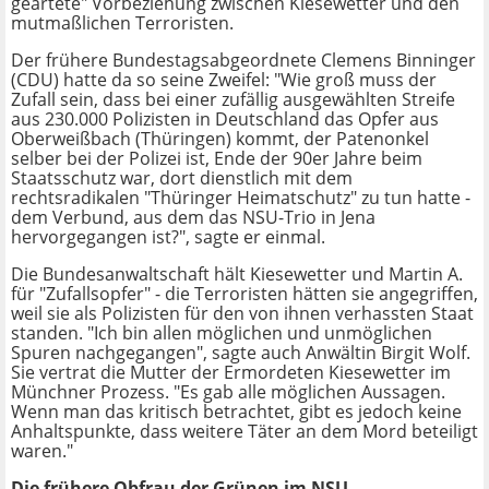
geartete" Vorbeziehung zwischen Kiesewetter und den
mutmaßlichen Terroristen.
Der frühere Bundestagsabgeordnete Clemens Binninger
(CDU) hatte da so seine Zweifel: "Wie groß muss der
Zufall sein, dass bei einer zufällig ausgewählten Streife
aus 230.000 Polizisten in Deutschland das Opfer aus
Oberweißbach (Thüringen) kommt, der Patenonkel
selber bei der Polizei ist, Ende der 90er Jahre beim
Staatsschutz war, dort dienstlich mit dem
rechtsradikalen "Thüringer Heimatschutz" zu tun hatte -
dem Verbund, aus dem das NSU-Trio in Jena
hervorgegangen ist?", sagte er einmal.
Die Bundesanwaltschaft hält Kiesewetter und Martin A.
für "Zufallsopfer" - die Terroristen hätten sie angegriffen,
weil sie als Polizisten für den von ihnen verhassten Staat
standen. "Ich bin allen möglichen und unmöglichen
Spuren nachgegangen", sagte auch Anwältin Birgit Wolf.
Sie vertrat die Mutter der Ermordeten Kiesewetter im
Münchner Prozess. "Es gab alle möglichen Aussagen.
Wenn man das kritisch betrachtet, gibt es jedoch keine
Anhaltspunkte, dass weitere Täter an dem Mord beteiligt
waren."
Die frühere Obfrau der Grünen im NSU-