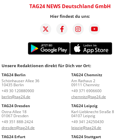
TAG24 NEWS Deutschland GmbH
Hier findest du uns:
Unsere Redaktionen direkt für Dich vor Ort:
TAG24 Berlin
TAG24 Chemnitz
Schönhauser Allee 36
Am Rathaus 2
10435 Berlin
09111 Chemnitz
+49 30 120880900
+49 371 6906600
berlin@tag24.de
chemnitz@tag24.de
TAG24 Dresden
TAG24 Leipzig
Ostra-Allee 18
Karl-Liebknecht-Straße 8
01067 Dresden
04107 Leipzig
+49 351 888-2424
+49 341 24250430
dresden@tag24.de
leipzig@tag24.de
TAG24 Erfurt
TAG24 Stuttgart