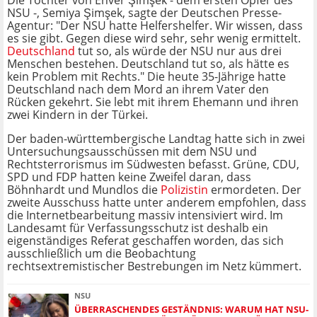
Die Tochter von Enver Şimşek - dem ersten Opfer des
NSU -, Semiya Şimşek, sagte der Deutschen Presse-
Agentur: "Der NSU hatte Helfershelfer. Wir wissen, dass
es sie gibt. Gegen diese wird sehr, sehr wenig ermittelt.
Deutschland
tut so, als würde der NSU nur aus drei
Menschen bestehen. Deutschland tut so, als hätte es
kein Problem mit Rechts." Die heute 35-Jährige hatte
Deutschland nach dem Mord an ihrem Vater den
Rücken gekehrt. Sie lebt mit ihrem Ehemann und ihren
zwei Kindern in der Türkei.
Der baden-württembergische Landtag hatte sich in zwei
Untersuchungsausschüssen mit dem NSU und
Rechtsterrorismus im Südwesten befasst. Grüne, CDU,
SPD und FDP hatten keine Zweifel daran, dass
Böhnhardt und Mundlos die
Polizistin
ermordeten. Der
zweite Ausschuss hatte unter anderem empfohlen, dass
die Internetbearbeitung massiv intensiviert wird. Im
Landesamt für Verfassungsschutz ist deshalb ein
eigenständiges Referat geschaffen worden, das sich
ausschließlich um die Beobachtung
rechtsextremistischer Bestrebungen im Netz kümmert.
NSU
ÜBERRASCHENDES GESTÄNDNIS: WARUM HAT NSU-