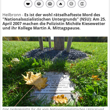
❤️
😂
😱
🔥
😥
👏
Heilbronn -
Es ist der wohl rätselhafteste Mord des
"Nationalsozialistischen Untergrunds" (NSU): Am 25.
April 2007 machen die Polizistin Michèle Kiesewetter
und ihr Kollege Martin A. Mittagspause.
Eine Gedenkplatte für die vom Nationalsozialistischen Untergrund