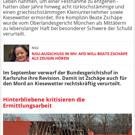
Leben nahmen, um einer Festnahme zu entgehen -
hatten über Jahre hinweg acht türkischstämmige und
einen griechischstämmigen Kleinunternehmer sowie
Kiesewetter ermordet. Ihre Komplizin Beate Zschäpe
wurde vom Oberlandesgericht München als Mittäterin
zu lebenslanger Haft bei besonderer Schwere der Schuld
verurteilt.
NSU
NSU-AUSSCHUSS IN MV: AFD WILL BEATE ZSCHÄPE
ALS ZEUGIN HÖREN
Im September verwarf der Bundesgerichtshof in
Karlsruhe ihre Revision. Damit ist Zschäpe auch für
den Mord an Kiesewetter rechtskräftig verurteilt.
Hinterbliebene kritisieren die
Ermittlungsarbeit