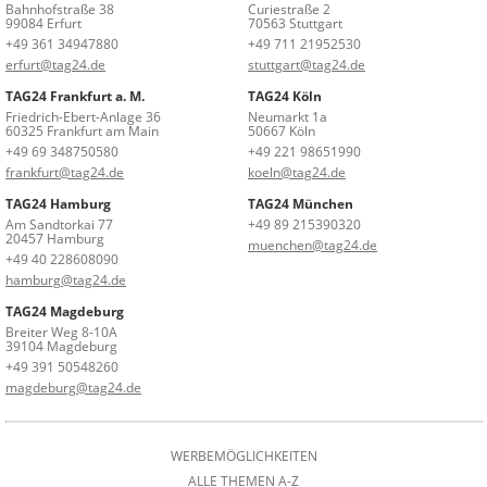
Bahnhofstraße 38
Curiestraße 2
99084 Erfurt
70563 Stuttgart
+49 361 34947880
+49 711 21952530
erfurt@tag24.de
stuttgart@tag24.de
TAG24 Frankfurt a. M.
TAG24 Köln
Friedrich-Ebert-Anlage 36
Neumarkt 1a
60325 Frankfurt am Main
50667 Köln
+49 69 348750580
+49 221 98651990
frankfurt@tag24.de
koeln@tag24.de
TAG24 Hamburg
TAG24 München
Am Sandtorkai 77
+49 89 215390320
20457 Hamburg
muenchen@tag24.de
+49 40 228608090
hamburg@tag24.de
TAG24 Magdeburg
Breiter Weg 8-10A
39104 Magdeburg
+49 391 50548260
magdeburg@tag24.de
WERBEMÖGLICHKEITEN
ALLE THEMEN A-Z