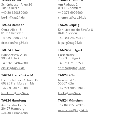
Schönhauser Allee 36
Am Rathaus 2
10435 Berlin
09111 Chemnitz
+49 30 120880900
+49 371 6906600
berlin@tag24.de
chemnitz@tag24.de
TAG24 Dresden
TAG24 Leipzig
Ostra-Allee 18
Karl-Liebknecht-Straße 8
01067 Dresden
04107 Leipzig
+49 351 888-2424
+49 341 24250430
dresden@tag24.de
leipzig@tag24.de
TAG24 Erfurt
TAG24 Stuttgart
Bahnhofstraße 38
Curiestraße 2
99084 Erfurt
70563 Stuttgart
+49 361 34947880
+49 711 21952530
erfurt@tag24.de
stuttgart@tag24.de
TAG24 Frankfurt a. M.
TAG24 Köln
Friedrich-Ebert-Anlage 36
Neumarkt 1a
60325 Frankfurt am Main
50667 Köln
+49 69 348750580
+49 221 98651990
frankfurt@tag24.de
koeln@tag24.de
TAG24 Hamburg
TAG24 München
Am Sandtorkai 77
+49 89 215390320
20457 Hamburg
muenchen@tag24.de
+49 40 228608090