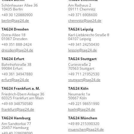
Schönhauser Allee 36
Am Rathaus 2
10435 Berlin
09111 Chemnitz
+49 30 120880900
+49 371 6906600
berlin@tag24.de
chemnitz@tag24.de
TAG24 Dresden
TAG24 Leipzig
Ostra-Allee 18
Karl-Liebknecht-Straße 8
01067 Dresden
04107 Leipzig
+49 351 888-2424
+49 341 24250430
dresden@tag24.de
leipzig@tag24.de
TAG24 Erfurt
TAG24 Stuttgart
Bahnhofstraße 38
Curiestraße 2
99084 Erfurt
70563 Stuttgart
+49 361 34947880
+49 711 21952530
erfurt@tag24.de
stuttgart@tag24.de
TAG24 Frankfurt a. M.
TAG24 Köln
Friedrich-Ebert-Anlage 36
Neumarkt 1a
60325 Frankfurt am Main
50667 Köln
+49 69 348750580
+49 221 98651990
frankfurt@tag24.de
koeln@tag24.de
TAG24 Hamburg
TAG24 München
Am Sandtorkai 77
+49 89 215390320
20457 Hamburg
muenchen@tag24.de
+49 40 228608090