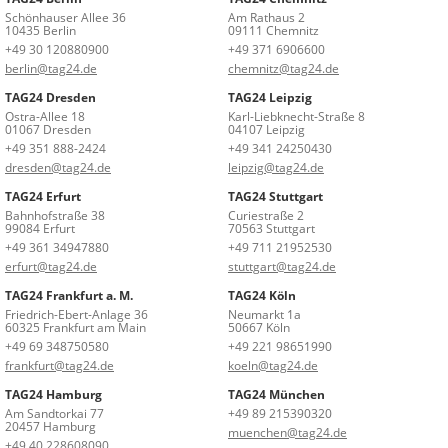
Schönhauser Allee 36
Am Rathaus 2
10435 Berlin
09111 Chemnitz
+49 30 120880900
+49 371 6906600
berlin@tag24.de
chemnitz@tag24.de
TAG24 Dresden
TAG24 Leipzig
Ostra-Allee 18
Karl-Liebknecht-Straße 8
01067 Dresden
04107 Leipzig
+49 351 888-2424
+49 341 24250430
dresden@tag24.de
leipzig@tag24.de
TAG24 Erfurt
TAG24 Stuttgart
Bahnhofstraße 38
Curiestraße 2
99084 Erfurt
70563 Stuttgart
+49 361 34947880
+49 711 21952530
erfurt@tag24.de
stuttgart@tag24.de
TAG24 Frankfurt a. M.
TAG24 Köln
Friedrich-Ebert-Anlage 36
Neumarkt 1a
60325 Frankfurt am Main
50667 Köln
+49 69 348750580
+49 221 98651990
frankfurt@tag24.de
koeln@tag24.de
TAG24 Hamburg
TAG24 München
Am Sandtorkai 77
+49 89 215390320
20457 Hamburg
muenchen@tag24.de
+49 40 228608090