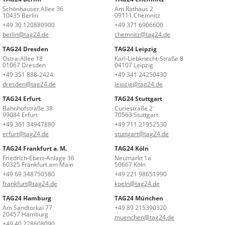
Schönhauser Allee 36
Am Rathaus 2
10435 Berlin
09111 Chemnitz
+49 30 120880900
+49 371 6906600
berlin@tag24.de
chemnitz@tag24.de
TAG24 Dresden
TAG24 Leipzig
Ostra-Allee 18
Karl-Liebknecht-Straße 8
01067 Dresden
04107 Leipzig
+49 351 888-2424
+49 341 24250430
dresden@tag24.de
leipzig@tag24.de
TAG24 Erfurt
TAG24 Stuttgart
Bahnhofstraße 38
Curiestraße 2
99084 Erfurt
70563 Stuttgart
+49 361 34947880
+49 711 21952530
erfurt@tag24.de
stuttgart@tag24.de
TAG24 Frankfurt a. M.
TAG24 Köln
Friedrich-Ebert-Anlage 36
Neumarkt 1a
60325 Frankfurt am Main
50667 Köln
+49 69 348750580
+49 221 98651990
frankfurt@tag24.de
koeln@tag24.de
TAG24 Hamburg
TAG24 München
Am Sandtorkai 77
+49 89 215390320
20457 Hamburg
muenchen@tag24.de
+49 40 228608090