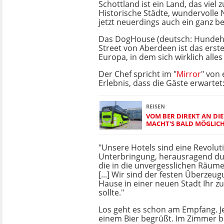
Schottland ist ein Land, das viel z
Historische Städte, wundervolle 
jetzt neuerdings auch ein ganz b
Das DogHouse (deutsch: Hundeha
Street von Aberdeen ist das erste
Europa, in dem sich wirklich alles
Der Chef spricht im "
Mirror
" von
Erlebnis, dass die Gäste erwartet
REISEN
VOM BER DIREKT AN DIE
MACHT'S BALD MÖGLIC
"Unsere Hotels sind eine Revoluti
Unterbringung, herausragend durc
die in die unvergesslichen Räume
[...] Wir sind der festen Überzeug
Hause in einer neuen Stadt Ihr z
sollte."
Los geht es schon am Empfang. J
einem Bier begrüßt. Im Zimmer bef