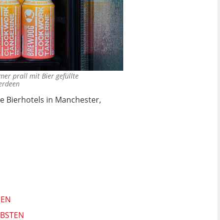
er prall mit Bier gefüllte
berdeen
re Bierhotels in Manchester,
EN
EBSTEN