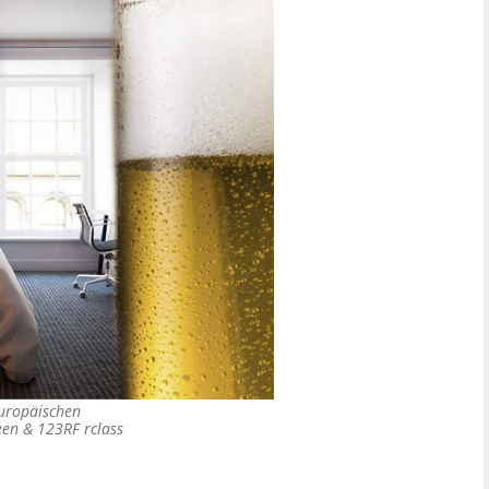
europäischen
een & 123RF rclass