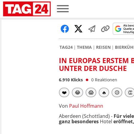
TAG24
THEMA
REISEN
BIERKÜH
IN EUROPAS ERSTEM B
UNTER DER DUSCHE
6.910
Klicks
0
Reaktionen
❤️
😂
😱
🔥
😥
👏
Von
Paul Hoffmann
Aberdeen (Schottland) -
Für viele
ganz besonderes
Hotel
eröffnet,