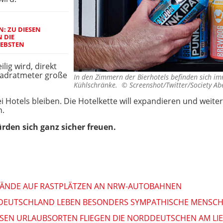
: ZU DIESEN
 DIE
EBSTEN
ig wird, direkt
uadratmeter große
In den Zimmern der Bierhotels befinden sich imm
Kühlschränke. ©
Screenshot/Twitter/Society A
ei Hotels bleiben. Die Hotelkette will expandieren und weite
n.
rden sich ganz sicher freuen.
STÄNDE AUF RASTPLÄTZEN AN NRW-AUTOBAHNEN
IN DEUTSCHLAND LEBEN BESONDERS SYMPATHISCHE MENSCH
ESEN URLAUBSORTEN FLIEGEN DIE NORDDEUTSCHEN AM LI