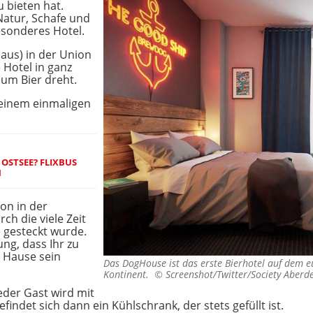
u bieten hat.
Natur, Schafe und
esonderes Hotel.
us) in der Union
 Hotel in ganz
 um Bier dreht.
 einem einmaligen
:
 OSTSEE? FLIXBUS
H
on in der
h die viele Zeit
 gesteckt wurde.
ung, dass Ihr zu
u Hause sein
Das DogHouse ist das erste Bierhotel auf dem 
Kontinent. ©
Screenshot/Twitter/Society Aberd
eder Gast wird mit
indet sich dann ein Kühlschrank, der stets gefüllt ist.