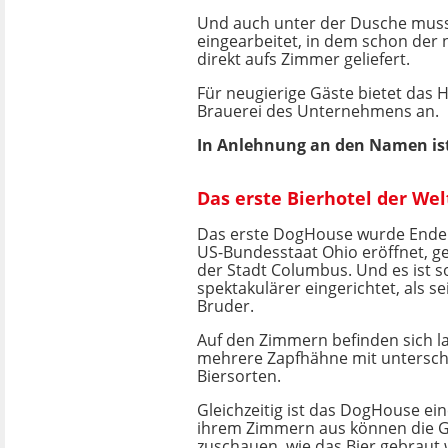
Und auch unter der Dusche muss 
eingearbeitet, in dem schon der 
direkt aufs Zimmer geliefert.
Für neugierige Gäste bietet das 
Brauerei des Unternehmens an.
In Anlehnung an den Namen is
Das erste Bierhotel der We
Das erste DogHouse wurde Ende
US-Bundesstaat Ohio eröffnet, g
der Stadt Columbus. Und es ist 
spektakulärer eingerichtet, als s
Bruder.
Auf den Zimmern befinden sich la
mehrere Zapfhähne mit untersch
Biersorten.
Gleichzeitig ist das DogHouse ei
ihrem Zimmern aus können die G
zuschauen, wie das Bier gebraut 