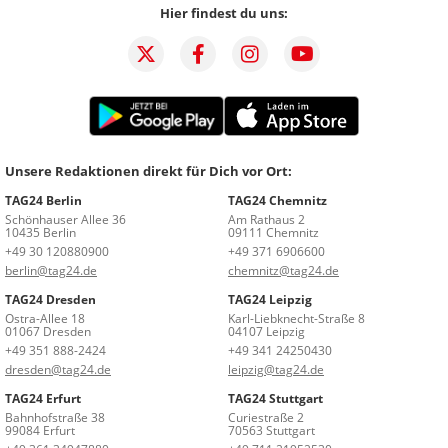
Hier findest du uns:
Unsere Redaktionen direkt für Dich vor Ort:
TAG24 Berlin
TAG24 Chemnitz
Schönhauser Allee 36
Am Rathaus 2
10435 Berlin
09111 Chemnitz
+49 30 120880900
+49 371 6906600
berlin@tag24.de
chemnitz@tag24.de
TAG24 Dresden
TAG24 Leipzig
Ostra-Allee 18
Karl-Liebknecht-Straße 8
01067 Dresden
04107 Leipzig
+49 351 888-2424
+49 341 24250430
dresden@tag24.de
leipzig@tag24.de
TAG24 Erfurt
TAG24 Stuttgart
Bahnhofstraße 38
Curiestraße 2
99084 Erfurt
70563 Stuttgart