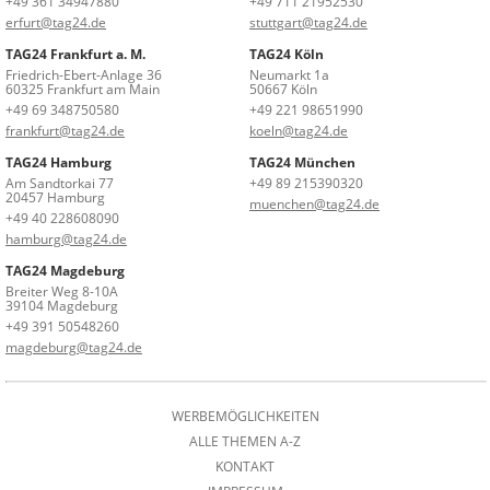
+49 361 34947880
+49 711 21952530
erfurt@tag24.de
stuttgart@tag24.de
TAG24 Frankfurt a. M.
TAG24 Köln
Friedrich-Ebert-Anlage 36
Neumarkt 1a
60325 Frankfurt am Main
50667 Köln
+49 69 348750580
+49 221 98651990
frankfurt@tag24.de
koeln@tag24.de
TAG24 Hamburg
TAG24 München
Am Sandtorkai 77
+49 89 215390320
20457 Hamburg
muenchen@tag24.de
+49 40 228608090
hamburg@tag24.de
TAG24 Magdeburg
Breiter Weg 8-10A
39104 Magdeburg
+49 391 50548260
magdeburg@tag24.de
WERBEMÖGLICHKEITEN
ALLE THEMEN A-Z
KONTAKT