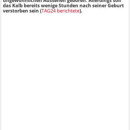
ungewöhnlichen Aussehen geboren. Allerdings soll
das Kalb bereits wenige Stunden nach seiner Geburt
verstorben sein (
TAG24 berichtete
).