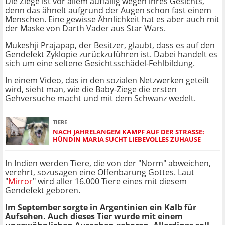
Die Ziege ist vor allem auffällig wegen ihres Gesichts,
denn das ähnelt aufgrund der Augen schon fast einem
Menschen. Eine gewisse Ähnlichkeit hat es aber auch mit
der Maske von Darth Vader aus Star Wars.
Mukeshji Prajapap, der Besitzer, glaubt, dass es auf den
Gendefekt Zyklopie zurückzuführen ist. Dabei handelt es
sich um eine seltene Gesichtsschädel-Fehlbildung.
In einem Video, das in den sozialen Netzwerken geteilt
wird, sieht man, wie die Baby-Ziege die ersten
Gehversuche macht und mit dem Schwanz wedelt.
TIERE
NACH JAHRELANGEM KAMPF AUF DER STRASSE: H
ÜNDIN MARIA SUCHT LIEBEVOLLES ZUHAUSE
In Indien werden Tiere, die von der "Norm" abweichen,
verehrt, sozusagen eine Offenbarung Gottes. Laut
"
Mirror
" wird aller 16.000 Tiere eines mit diesem
Gendefekt geboren.
Im September sorgte in Argentinien ein Kalb für
Aufsehen. Auch dieses Tier wurde mit einem