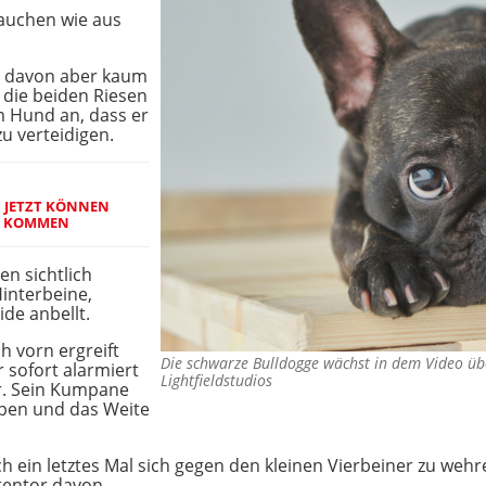
auchen wie aus
ch davon aber kaum
 die beiden Riesen
em Hund an, dass er
zu verteidigen.
 JETZT KÖNNEN
S KOMMEN
n sichtlich
 Hinterbeine,
de anbellt.
h vorn ergreift
Die schwarze Bulldogge wächst in dem Video üb
r sofort alarmiert
Lightfieldstudios
r. Sein Kumpane
eben und das Weite
ein letztes Mal sich gegen den kleinen Vierbeiner zu wehren.
tentor davon.