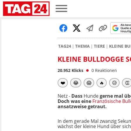
TAG24
THEMA
TIERE
KLEINE BU
KLEINE BULLDOGGE S
20.952
Klicks
0
Reaktionen
❤️
😂
😱
🔥
😥
👏
Netz -
Dass
Hunde
gerne mal übe
Doch was eine
Französische Bul
ansatzweise getraut.
In dem gerade Mal zwanzig Sekun
wächst der kleine Hund über sich