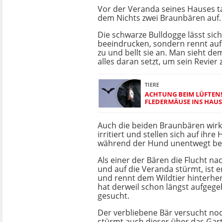
Vor der Veranda seines Hauses t
dem Nichts zwei Braunbären auf.
Die schwarze Bulldogge lässt si
beeindrucken, sondern rennt auf
zu und bellt sie an. Man sieht d
alles daran setzt, um sein Revier 
TIERE
ACHTUNG BEIM LÜFTEN!
FLEDERMÄUSE INS HAU
Auch die beiden Braunbären wirke
irritiert und stellen sich auf ihre
während der Hund unentwegt bei
Als einer der Bären die Flucht nac
und auf die Veranda stürmt, ist e
und rennt dem Wildtier hinterhe
hat derweil schon längst aufgeg
gesucht.
Der verbliebene Bär versucht noch 
stürmt auch dieser über das Gar