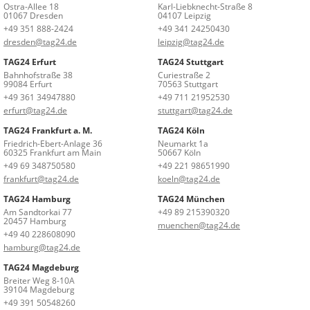
Ostra-Allee 18
Karl-Liebknecht-Straße 8
01067 Dresden
04107 Leipzig
+49 351 888-2424
+49 341 24250430
dresden@tag24.de
leipzig@tag24.de
TAG24 Erfurt
TAG24 Stuttgart
Bahnhofstraße 38
Curiestraße 2
99084 Erfurt
70563 Stuttgart
+49 361 34947880
+49 711 21952530
erfurt@tag24.de
stuttgart@tag24.de
TAG24 Frankfurt a. M.
TAG24 Köln
Friedrich-Ebert-Anlage 36
Neumarkt 1a
60325 Frankfurt am Main
50667 Köln
+49 69 348750580
+49 221 98651990
frankfurt@tag24.de
koeln@tag24.de
TAG24 Hamburg
TAG24 München
Am Sandtorkai 77
+49 89 215390320
20457 Hamburg
muenchen@tag24.de
+49 40 228608090
hamburg@tag24.de
TAG24 Magdeburg
Breiter Weg 8-10A
39104 Magdeburg
+49 391 50548260