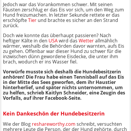
Jedoch war das Vorankommen schwer. Mit seinen
Fäusten zerschlug er das Eis vor sich, um den Weg zum
Hund freizumachen. In letzter Sekunde rettete er das
erschöpfte
Tier
und brachte es sicher an den Strand
zurück.
Doch wie konnte das überhaupt passieren? Nach
heftiger Kälte in den
USA
wird das
Wetter
allmählich
wärmer, weshalb die Behörden davor warnten, aufs Eis
zu gehen. Offenbar war dieser Hund zu schwer für die
inzwischen dünn gewordene Eisdecke, die unter ihm
brach, wodurch er ins Wasser fiel.
Vorwürfe musste sich deshalb die Hundebesitzerin
anhören! Die Frau habe einen Tennisball auf das Eis
in der Mitte des Sees geworfen, dem ihr Haustier
hinterherlief, und später nichts unternommen, um
zu helfen, schrieb Kaitlyn Schneider, eine Zeugin des
Vorfalls, auf ihrer Facebook-Seite.
Kein Dankeschön der Hundebesitzerin
Wie der Blog
reshareworthy.com
schreibt, versuchten
mehrere Leute die Person, der der Hund gehörte, durch