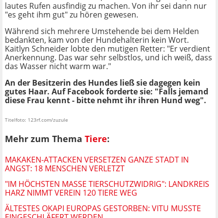
lautes Rufen ausfindig zu machen. Von ihr sei dann nur
"es geht ihm gut" zu hören gewesen.
Während sich mehrere Umstehende bei dem Helden
bedankten, kam von der Hundehalterin kein Wort.
Kaitlyn Schneider lobte den mutigen Retter: "Er verdient
Anerkennung. Das war sehr selbstlos, und ich weiß, dass
das Wasser nicht warm war."
An der Besitzerin des Hundes ließ sie dagegen kein
gutes Haar. Auf Facebook forderte sie: "Falls jemand
diese Frau kennt - bitte nehmt ihr ihren Hund weg".
Titelfoto: 123rf.com/zuzule
Mehr zum Thema
Tiere
:
MAKAKEN-ATTACKEN VERSETZEN GANZE STADT IN
ANGST: 18 MENSCHEN VERLETZT
"IM HÖCHSTEN MASSE TIERSCHUTZWIDRIG": LANDKREIS H
ARZ NIMMT VEREIN 120 TIERE WEG
ÄLTESTES OKAPI EUROPAS GESTORBEN: VITU MUSSTE
EINGESCHLÄFERT WERDEN