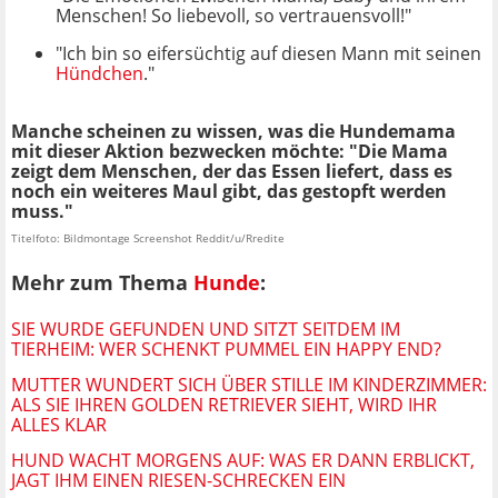
Menschen! So liebevoll, so vertrauensvoll!"
"Ich bin so eifersüchtig auf diesen Mann mit seinen
Hündchen
."
Manche scheinen zu wissen, was die Hundemama
mit dieser Aktion bezwecken möchte: "Die Mama
zeigt dem Menschen, der das Essen liefert, dass es
noch ein weiteres Maul gibt, das gestopft werden
muss."
Titelfoto: Bildmontage Screenshot Reddit/u/Rredite
Mehr zum Thema
Hunde
:
SIE WURDE GEFUNDEN UND SITZT SEITDEM IM
TIERHEIM: WER SCHENKT PUMMEL EIN HAPPY END?
MUTTER WUNDERT SICH ÜBER STILLE IM KINDERZIMMER:
ALS SIE IHREN GOLDEN RETRIEVER SIEHT, WIRD IHR
ALLES KLAR
HUND WACHT MORGENS AUF: WAS ER DANN ERBLICKT,
JAGT IHM EINEN RIESEN-SCHRECKEN EIN