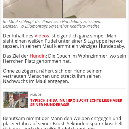
Im Maul schleppt der Pudel sein Hundebaby zu seinem
Besitzer. ©
Bildmontage Screenshot Reddit/u/Rredite
Der Inhalt des
Videos
ist eigentlich ganz simpel: Man
sieht einen weißen Pudel unter einer Sitzgruppe hervor
tapsen, in seinem Maul klemmt ein winziges Hundebaby.
Das Ziel der
Hündin
: Die Couch im Wohnzimmer, wo sein
Herrchen Platz genommen hat.
Ohne zu zögern, nähert sich der Hund seinem
vertrauten Menschen und streckt ihm seinen
Nachwuchs im Maul entgegen.
HUNDE
TYPISCH SHIBA INU! JIRO SUCHT ECHTE LIEBHABER
SEINER HUNDERASSE
Behutsam nimmt der Mann den Welpen entgegen und
platziert ihn auf seiner Brust. Sekunden später kuschelt
sich dort auch der weiße Pudel darauf, der