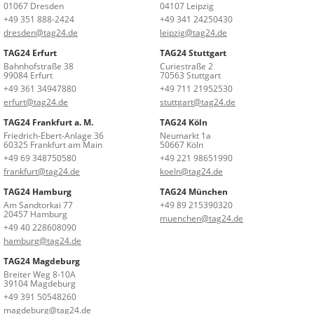
01067 Dresden
04107 Leipzig
+49 351 888-2424
+49 341 24250430
dresden@tag24.de
leipzig@tag24.de
TAG24 Erfurt
TAG24 Stuttgart
Bahnhofstraße 38
Curiestraße 2
99084 Erfurt
70563 Stuttgart
+49 361 34947880
+49 711 21952530
erfurt@tag24.de
stuttgart@tag24.de
TAG24 Frankfurt a. M.
TAG24 Köln
Friedrich-Ebert-Anlage 36
Neumarkt 1a
60325 Frankfurt am Main
50667 Köln
+49 69 348750580
+49 221 98651990
frankfurt@tag24.de
koeln@tag24.de
TAG24 Hamburg
TAG24 München
Am Sandtorkai 77
+49 89 215390320
20457 Hamburg
muenchen@tag24.de
+49 40 228608090
hamburg@tag24.de
TAG24 Magdeburg
Breiter Weg 8-10A
39104 Magdeburg
+49 391 50548260
magdeburg@tag24.de