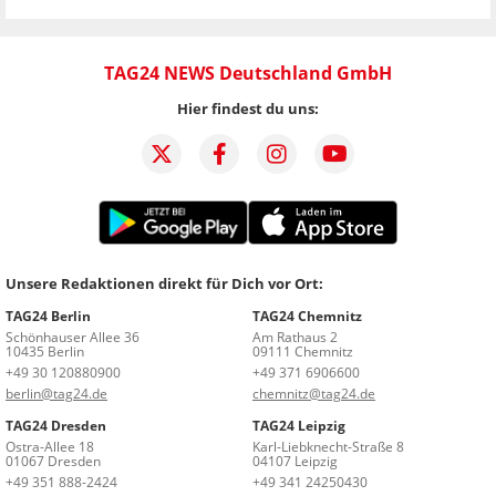
TAG24 NEWS Deutschland GmbH
Hier findest du uns:
Unsere Redaktionen direkt für Dich vor Ort:
TAG24 Berlin
TAG24 Chemnitz
Schönhauser Allee 36
Am Rathaus 2
10435 Berlin
09111 Chemnitz
+49 30 120880900
+49 371 6906600
berlin@tag24.de
chemnitz@tag24.de
TAG24 Dresden
TAG24 Leipzig
Ostra-Allee 18
Karl-Liebknecht-Straße 8
01067 Dresden
04107 Leipzig
+49 351 888-2424
+49 341 24250430