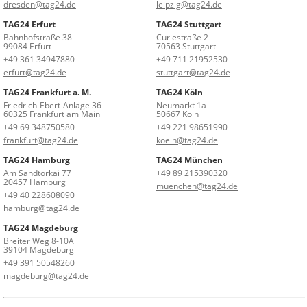
dresden@tag24.de
leipzig@tag24.de
TAG24 Erfurt
TAG24 Stuttgart
Bahnhofstraße 38
Curiestraße 2
99084 Erfurt
70563 Stuttgart
+49 361 34947880
+49 711 21952530
erfurt@tag24.de
stuttgart@tag24.de
TAG24 Frankfurt a. M.
TAG24 Köln
Friedrich-Ebert-Anlage 36
Neumarkt 1a
60325 Frankfurt am Main
50667 Köln
+49 69 348750580
+49 221 98651990
frankfurt@tag24.de
koeln@tag24.de
TAG24 Hamburg
TAG24 München
Am Sandtorkai 77
+49 89 215390320
20457 Hamburg
muenchen@tag24.de
+49 40 228608090
hamburg@tag24.de
TAG24 Magdeburg
Breiter Weg 8-10A
39104 Magdeburg
+49 391 50548260
magdeburg@tag24.de