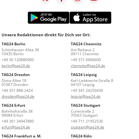
Unsere Redaktionen direkt für Dich vor Ort:
TAG24 Berlin
TAG24 Chemnitz
Schönhauser Allee 36
Am Rathaus 2
10435 Berlin
09111 Chemnitz
+49 30 120880900
+49 371 6906600
berlin@tag24.de
chemnitz@tag24.de
TAG24 Dresden
TAG24 Leipzig
Ostra-Allee 18
Karl-Liebknecht-Straße 8
01067 Dresden
04107 Leipzig
+49 351 888-2424
+49 341 24250430
dresden@tag24.de
leipzig@tag24.de
TAG24 Erfurt
TAG24 Stuttgart
Bahnhofstraße 38
Curiestraße 2
99084 Erfurt
70563 Stuttgart
+49 361 34947880
+49 711 21952530
erfurt@tag24.de
stuttgart@tag24.de
TAG24 Frankfurt a. M.
TAG24 Köln