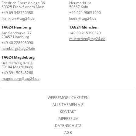
Friedrich-Ebert-Anlage 36
Neumarkt 1a
60325 Frankfurt am Main
50667 Köln
+49 69 348750580
+49 221 98651990
frankfurt@tag24.de
koeln@tag24.de
TAG24 Hamburg
TAG24 München
Am Sandtorkai 77
+49 89 215390320
20457 Hamburg
muenchen@tag24.de
+49 40 228608090
hamburg@tag24.de
TAG24 Magdeburg
Breiter Weg 8-10A
39104 Magdeburg
+49 391 50548260
magdeburg@tag24.de
WERBEMÖGLICHKEITEN
ALLE THEMEN A-Z
KONTAKT
IMPRESSUM
DATENSCHUTZ
AGB