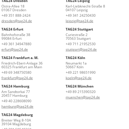
TAG24 Dresden
TAG24 Leipzig
Ostra-Allee 18
Karl-Liebknecht-Straße 8
01067 Dresden
04107 Leipzig
+49 351 888-2424
+49 341 24250430
dresden@tag24.de
leipzig@tag24.de
TAG24 Erfurt
TAG24 Stuttgart
Bahnhofstraße 38
Curiestraße 2
99084 Erfurt
70563 Stuttgart
+49 361 34947880
+49 711 21952530
erfurt@tag24.de
stuttgart@tag24.de
TAG24 Frankfurt a. M.
TAG24 Köln
Friedrich-Ebert-Anlage 36
Neumarkt 1a
60325 Frankfurt am Main
50667 Köln
+49 69 348750580
+49 221 98651990
frankfurt@tag24.de
koeln@tag24.de
TAG24 Hamburg
TAG24 München
Am Sandtorkai 77
+49 89 215390320
20457 Hamburg
muenchen@tag24.de
+49 40 228608090
hamburg@tag24.de
TAG24 Magdeburg
Breiter Weg 8-10A
39104 Magdeburg