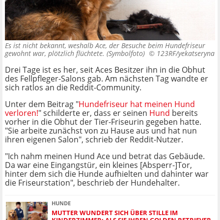
Es ist nicht bekannt, weshalb Ace, der Besuche beim Hundefriseur
gewohnt war, plötzlich flüchtete. (Symbolfoto) ©
123RF/yekatseryna
Drei Tage ist es her, seit Aces Besitzer ihn in die Obhut
des Fellpfleger-Salons gab. Am nächsten Tag wandte er
sich ratlos an die Reddit-Community.
Unter dem Beitrag "
Hundefriseur hat meinen Hund
verloren!
" schilderte er, dass er seinen
Hund
bereits
vorher in die Obhut der Tier-Friseurin gegeben hatte.
"Sie arbeite zunächst von zu Hause aus und hat nun
ihren eigenen Salon", schrieb der Reddit-Nutzer.
"Ich nahm meinen Hund Ace und betrat das Gebäude.
Da war eine Eingangstür, ein kleines [Absperr-]Tor,
hinter dem sich die Hunde aufhielten und dahinter war
die Friseurstation", beschrieb der Hundehalter.
HUNDE
MUTTER WUNDERT SICH ÜBER STILLE IM