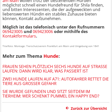
am Main
wollen trotz der bestehenden Hürden
möglichst schnell einen Hundefreund für Shila finden,
und bitten Interessenten, die der aufgeweckten und
liebenswerten Hündin ein stabiles Zuhause bieten
können, Kontakt aufzunehmen.
Möglich ist das telefonisch unter den Rufnummern
069423005
und
069423006
oder mithilfe des
Kontaktformulars
.
Titelfoto: Montage: Tierschutzverein Frankfurt am Main und Umgebung von 1841
Mehr zum Thema
Hunde
:
FRAUEN SEHEN PLÖTZLICH SECHS HUNDE AUF STRASSE L
AUFEN: DANN WIRD KLAR, WAS PASSIERT IST
ZWEI HUNDE LAUFEN AUF A71: AUTOFAHRER RETTET DIE
TIERE AUS GROSSER GEFAHR
SIE WURDE GEFUNDEN UND SITZT SEITDEM IM
TIERHEIM: WER SCHENKT PUMMEL EIN HAPPY END?
Zurück zur Übersicht