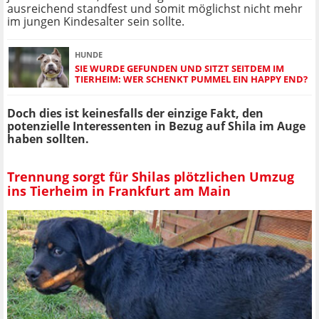
ausreichend standfest und somit möglichst nicht mehr
im jungen Kindesalter sein sollte.
HUNDE
SIE WURDE GEFUNDEN UND SITZT SEITDEM IM
TIERHEIM: WER SCHENKT PUMMEL EIN HAPPY END?
Doch dies ist keinesfalls der einzige Fakt, den
potenzielle Interessenten in Bezug auf Shila im Auge
haben sollten.
Trennung sorgt für Shilas plötzlichen Umzug
ins Tierheim in Frankfurt am Main