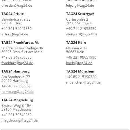
dresden@tag24.de
leipzig@tag24.de
TAG24 Erfurt
TAG24 Stuttgart
Bahnhofstraße 38
Curiestraße 2
99084 Erfurt
70563 Stuttgart
+49 361 34947880
+49 711 21952530
erfurt@tag24.de
stuttgart@tag24.de
TAG24 Frankfurt a. M.
TAG24 Köln
Friedrich-Ebert-Anlage 36
Neumarkt 1a
60325 Frankfurt am Main
50667 Köln
+49 69 348750580
+49 221 98651990
frankfurt@tag24.de
koeln@tag24.de
TAG24 Hamburg
TAG24 München
Am Sandtorkai 77
+49 89 215390320
20457 Hamburg
muenchen@tag24.de
+49 40 228608090
hamburg@tag24.de
TAG24 Magdeburg
Breiter Weg 8-10A
39104 Magdeburg
+49 391 50548260
magdeburg@tag24.de