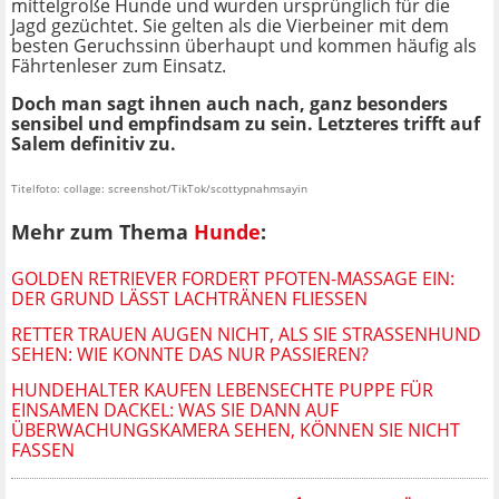
mittelgroße Hunde und wurden ursprünglich für die
Jagd gezüchtet. Sie gelten als die Vierbeiner mit dem
besten Geruchssinn überhaupt und kommen häufig als
Fährtenleser zum Einsatz.
Doch man sagt ihnen auch nach, ganz besonders
sensibel und empfindsam zu sein. Letzteres trifft auf
Salem definitiv zu.
Titelfoto: collage: screenshot/TikTok/scottypnahmsayin
Mehr zum Thema
Hunde
:
GOLDEN RETRIEVER FORDERT PFOTEN-MASSAGE EIN:
DER GRUND LÄSST LACHTRÄNEN FLIESSEN
RETTER TRAUEN AUGEN NICHT, ALS SIE STRASSENHUND S
EHEN: WIE KONNTE DAS NUR PASSIEREN?
HUNDEHALTER KAUFEN LEBENSECHTE PUPPE FÜR
EINSAMEN DACKEL: WAS SIE DANN AUF
ÜBERWACHUNGSKAMERA SEHEN, KÖNNEN SIE NICHT
FASSEN