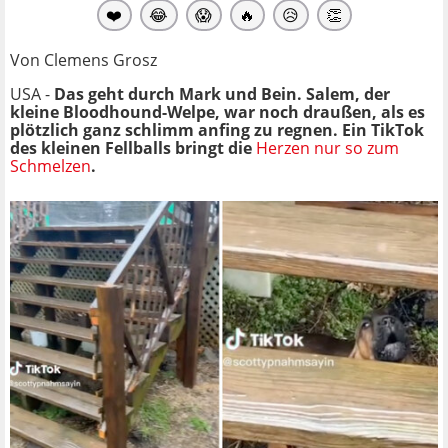
❤️
😂
😱
🔥
😥
👏
Von Clemens Grosz
USA -
Das geht durch Mark und Bein. Salem, der
kleine Bloodhound-Welpe, war noch draußen, als es
plötzlich ganz schlimm anfing zu regnen. Ein TikTok
des kleinen Fellballs bringt die
Herzen nur so zum
Schmelzen
.