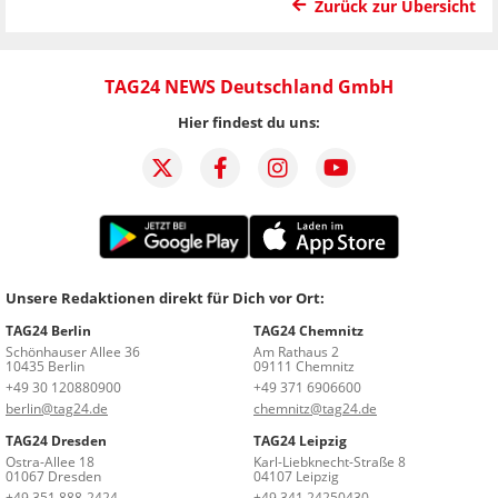
Zurück zur Übersicht
TAG24 NEWS Deutschland GmbH
Hier findest du uns:
Unsere Redaktionen direkt für Dich vor Ort:
TAG24 Berlin
TAG24 Chemnitz
Schönhauser Allee 36
Am Rathaus 2
10435 Berlin
09111 Chemnitz
+49 30 120880900
+49 371 6906600
berlin@tag24.de
chemnitz@tag24.de
TAG24 Dresden
TAG24 Leipzig
Ostra-Allee 18
Karl-Liebknecht-Straße 8
01067 Dresden
04107 Leipzig
+49 351 888-2424
+49 341 24250430