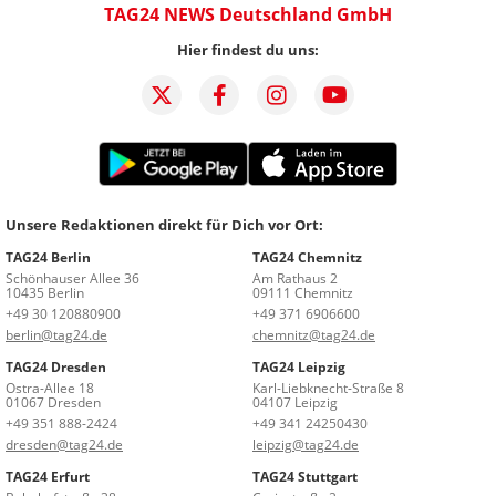
TAG24 NEWS Deutschland GmbH
Hier findest du uns:
Unsere Redaktionen direkt für Dich vor Ort:
TAG24 Berlin
TAG24 Chemnitz
Schönhauser Allee 36
Am Rathaus 2
10435 Berlin
09111 Chemnitz
+49 30 120880900
+49 371 6906600
berlin@tag24.de
chemnitz@tag24.de
TAG24 Dresden
TAG24 Leipzig
Ostra-Allee 18
Karl-Liebknecht-Straße 8
01067 Dresden
04107 Leipzig
+49 351 888-2424
+49 341 24250430
dresden@tag24.de
leipzig@tag24.de
TAG24 Erfurt
TAG24 Stuttgart