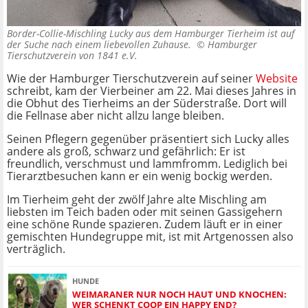
Border-Collie-Mischling Lucky aus dem Hamburger Tierheim ist auf
der Suche nach einem liebevollen Zuhause. ©
Hamburger
Tierschutzverein von 1841 e.V.
Wie der Hamburger Tierschutzverein auf seiner
Website
schreibt, kam der Vierbeiner am 22. Mai dieses Jahres in
die Obhut des Tierheims an der Süderstraße. Dort will
die Fellnase aber nicht allzu lange bleiben.
Seinen Pflegern gegenüber präsentiert sich Lucky alles
andere als groß, schwarz und gefährlich: Er ist
freundlich, verschmust und lammfromm. Lediglich bei
Tierarztbesuchen kann er ein wenig bockig werden.
Im Tierheim geht der zwölf Jahre alte Mischling am
liebsten im Teich baden oder mit seinen Gassigehern
eine schöne Runde spazieren. Zudem läuft er in einer
gemischten Hundegruppe mit, ist mit Artgenossen also
verträglich.
HUNDE
WEIMARANER NUR NOCH HAUT UND KNOCHEN:
WER SCHENKT COOP EIN HAPPY END?