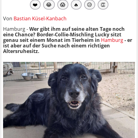
❤️
😂
😱
🔥
😥
👏
Von
Bastian Küsel-Kanbach
Hamburg -
Wer gibt ihm auf seine alten Tage noch
eine Chance? Border-Collie-Mischling Lucky sitzt
genau seit einem Monat im Tierheim in
Hamburg
- er
ist aber auf der Suche nach einem richtigen
Altersruhesitz.