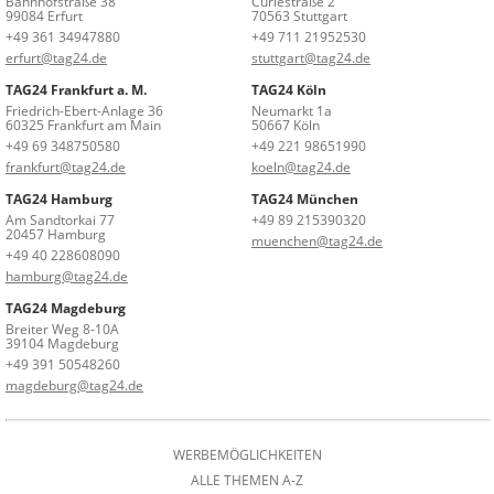
Bahnhofstraße 38
Curiestraße 2
99084 Erfurt
70563 Stuttgart
+49 361 34947880
+49 711 21952530
erfurt@tag24.de
stuttgart@tag24.de
TAG24 Frankfurt a. M.
TAG24 Köln
Friedrich-Ebert-Anlage 36
Neumarkt 1a
60325 Frankfurt am Main
50667 Köln
+49 69 348750580
+49 221 98651990
frankfurt@tag24.de
koeln@tag24.de
TAG24 Hamburg
TAG24 München
Am Sandtorkai 77
+49 89 215390320
20457 Hamburg
muenchen@tag24.de
+49 40 228608090
hamburg@tag24.de
TAG24 Magdeburg
Breiter Weg 8-10A
39104 Magdeburg
+49 391 50548260
magdeburg@tag24.de
WERBEMÖGLICHKEITEN
ALLE THEMEN A-Z