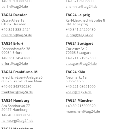
+49 30 120880900
+49 371 6906600
berlin@tag24.de
chemnitz@tag24.de
TAG24 Dresden
TAG24 Leipzig
Ostra-Allee 18
Karl-Liebknecht-Straße 8
01067 Dresden
04107 Leipzig
+49 351 888-2424
+49 341 24250430
dresden@tag24.de
leipzig@tag24.de
TAG24 Erfurt
TAG24 Stuttgart
Bahnhofstraße 38
Curiestraße 2
99084 Erfurt
70563 Stuttgart
+49 361 34947880
+49 711 21952530
erfurt@tag24.de
stuttgart@tag24.de
TAG24 Frankfurt a. M.
TAG24 Köln
Friedrich-Ebert-Anlage 36
Neumarkt 1a
60325 Frankfurt am Main
50667 Köln
+49 69 348750580
+49 221 98651990
frankfurt@tag24.de
koeln@tag24.de
TAG24 Hamburg
TAG24 München
Am Sandtorkai 77
+49 89 215390320
20457 Hamburg
muenchen@tag24.de
+49 40 228608090
hamburg@tag24.de
TAG24 Magdeburg