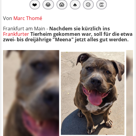
❤️
😂
😱
🔥
😥
👏
Von
Marc Thomé
Frankfurt am Main -
Nachdem sie kürzlich ins
Frankfurter
Tierheim gekommen war, soll für die etwa
zwei- bis dreijährige "Meena" jetzt alles gut werden.