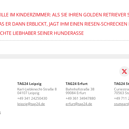
LE IM KINDERZIMMER: ALS SIE IHREN GOLDEN RETRIEVER S
ER DANN ERBLICKT, JAGT IHM EINEN RIESEN-SCHRECKEN 
 ECHTE LIEBHABER SEINER HUNDERASSE
TAG24 Leipzig
TAG24 Erfurt
TAG24 St
Karl-Liebknecht-Straße 8
Bahnhofstraße 38
Curiestr
04107 Leipzig
99084 Erfurt
70563 Stu
+49 341 24250430
+49 361 34947880
+49 711 
leipzig@tag24.de
erfurt@tag24.de
stuttgar
g