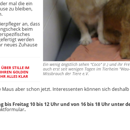
der mal die ein
use zu bleiben,
n.
erpfleger an, dass
angscheck beim
erspezifisches
gefertigt werden
ihr neues Zuhause
Ein wenig ängstlich sehen "Coco" (r.) und ihr Fr
ÜBER STILLE IM
auch erst seit wenigen Tagen im Tierheim "Wau
E IHREN GOLDEN
Missbrauch der Tiere e.V.
IHR ALLES KLAR
Maus aber schon jetzt. Interessenten können sich deshalb
 bis Freitag 10 bis 12 Uhr und von 16 bis 18 Uhr
unter 
ktformular
.