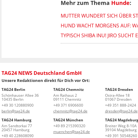
Mehr zum Thema
Hunde
:
MUTTER WUNDERT SICH ÜBER STIL
HUND WACHT MORGENS AUF: WAS 
TYPISCH SHIBA INU! JIRO SUCHT
TAG24 NEWS Deutschland GmbH
Unsere Redaktionen direkt für Dich vor Ort:
TAG24 Berlin
TAG24 Chemnitz
TAG24 Dresden
Schönhauser Allee 36
Am Rathaus 2
Ostra-Allee 18
10435 Berlin
09111 Chemnitz
01067 Dresden
+49 30 120880900
+49 371 6906600
+49 351 888-2424
berlin@tag24.de
chemnitz@tag24.de
dresden@tag24.de
TAG24 Hamburg
TAG24 München
TAG24 Magdebur
Am Sandtorkai 77
+49 89 215390320
Breiter Weg 8-10A
20457 Hamburg
39104 Magdeburg
muenchen@tag24.de
+49 40 228608090
+49 391 50548260