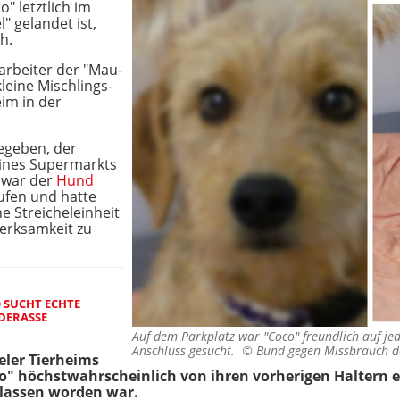
o" letztlich im
" gelandet ist,
h.
arbeiter der "Mau-
leine Mischlings-
im in der
gegeben, der
eines Supermarkts
 war der
Hund
ufen und hatte
ne Streicheleinheit
erksamkeit zu
O SUCHT ECHTE
DERASSE
Auf dem Parkplatz war "Coco" freundlich auf j
Anschluss gesucht. ©
Bund gegen Missbrauch de
eler Tierheims
o" höchstwahrscheinlich von ihren vorherigen Haltern e
rlassen worden war.