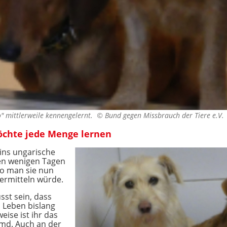
" mittlerweile kennengelernt. ©
Bund gegen Missbrauch der Tiere e.V.
öchte jede Menge lernen
ins ungarische
gen wenigen Tagen
wo man sie nun
ermitteln würde.
sst sein, dass
m Leben bislang
weise ist ihr das
md. Auch an der