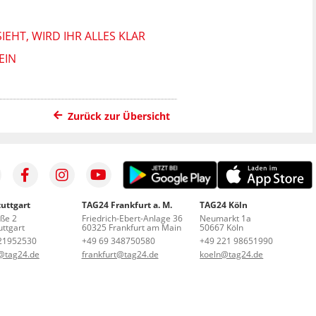
IEHT, WIRD IHR ALLES KLAR
EIN
Zurück zur Übersicht
uttgart
TAG24 Frankfurt a. M.
TAG24 Köln
aße 2
Friedrich-Ebert-Anlage 36
Neumarkt 1a
ttgart
60325 Frankfurt am Main
50667 Köln
21952530
+49 69 348750580
+49 221 98651990
t@tag24.de
frankfurt@tag24.de
koeln@tag24.de