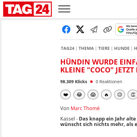
TAG24
THEMA
TIERE
HUNDE
H
HÜNDIN WURDE EINFA
KLEINE "COCO" JETZT
98.309
Klicks
0
Reaktionen
❤️
😂
😱
🔥
😥
👏
Von
Marc Thomé
Kassel -
Das knapp ein Jahr alt
wünscht sich nichts mehr, als e