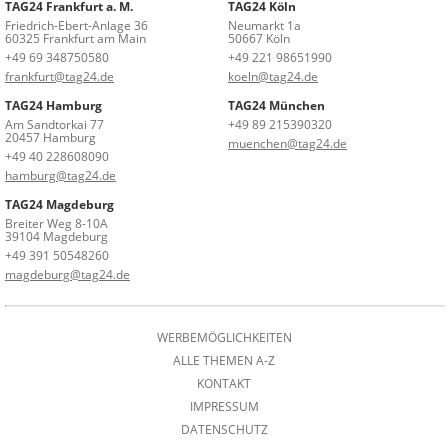
TAG24 Frankfurt a. M.
TAG24 Köln
Friedrich-Ebert-Anlage 36
Neumarkt 1a
60325 Frankfurt am Main
50667 Köln
+49 69 348750580
+49 221 98651990
frankfurt@tag24.de
koeln@tag24.de
TAG24 Hamburg
TAG24 München
Am Sandtorkai 77
+49 89 215390320
20457 Hamburg
muenchen@tag24.de
+49 40 228608090
hamburg@tag24.de
TAG24 Magdeburg
Breiter Weg 8-10A
39104 Magdeburg
+49 391 50548260
magdeburg@tag24.de
WERBEMÖGLICHKEITEN
ALLE THEMEN A-Z
KONTAKT
IMPRESSUM
DATENSCHUTZ