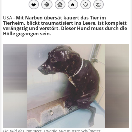
❤️
😂
😱
🔥
😥
👏
USA -
Mit Narben übersät kauert das Tier
im
Tierheim, blickt traumatisiert ins Leere, ist komplett
verängstig und verstört. Dieser Hund muss durch die
Hölle gegangen sein.
Ein Bild des Jammers. Hündin Mia musste Schlimmes