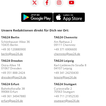
Unsere Redaktionen direkt für Dich vor Ort:
TAG24 Berlin
TAG24 Chemnitz
Schönhauser Allee 36
Am Rathaus 2
10435 Berlin
09111 Chemnitz
+49 30 120880900
+49 371 6906600
berlin@tag24.de
chemnitz@tag24.de
TAG24 Dresden
TAG24 Leipzig
Ostra-Allee 18
Karl-Liebknecht-Straße 8
01067 Dresden
04107 Leipzig
+49 351 888-2424
+49 341 24250430
dresden@tag24.de
leipzig@tag24.de
TAG24 Erfurt
TAG24 Stuttgart
Bahnhofstraße 38
Curiestraße 2
99084 Erfurt
70563 Stuttgart
+49 361 34947880
+49 711 21952530
erfurt@tag24.de
stuttgart@tag24.de