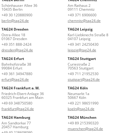
Schönhauser Allee 36
Am Rathaus 2
10435 Berlin
09111 Chemnitz
+49 30 120880900
+49 371 6906600
berlin@tag24.de
chemnitz@tag24.de
TAG24 Dresden
TAG24 Leipzig
Ostra-Allee 18
Karl-Liebknecht-Straße 8
01067 Dresden
04107 Leipzig
+49 351 888-2424
+49 341 24250430
dresden@tag24.de
leipzig@tag24.de
TAG24 Erfurt
TAG24 Stuttgart
Bahnhofstraße 38
Curiestraße 2
99084 Erfurt
70563 Stuttgart
+49 361 34947880
+49 711 21952530
erfurt@tag24.de
stuttgart@tag24.de
TAG24 Frankfurt a. M.
TAG24 Köln
Friedrich-Ebert-Anlage 36
Neumarkt 1a
60325 Frankfurt am Main
50667 Köln
+49 69 348750580
+49 221 98651990
frankfurt@tag24.de
koeln@tag24.de
TAG24 Hamburg
TAG24 München
Am Sandtorkai 77
+49 89 215390320
20457 Hamburg
muenchen@tag24.de
+49 40 228608090