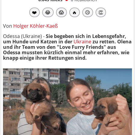
❤️
😂
😱
🔥
😥
👏
Von
Holger Köhler-Kaeß
Odessa (Ukraine) -
Sie begeben sich in Lebensgefahr,
um Hunde und Katzen in der
Ukraine
zu retten. Olena
und ihr Team von den "Love Furry Friends" aus
Odessa mussten kürzlich einmal mehr erfahren, wie
knapp einige ihrer Rettungen sind.