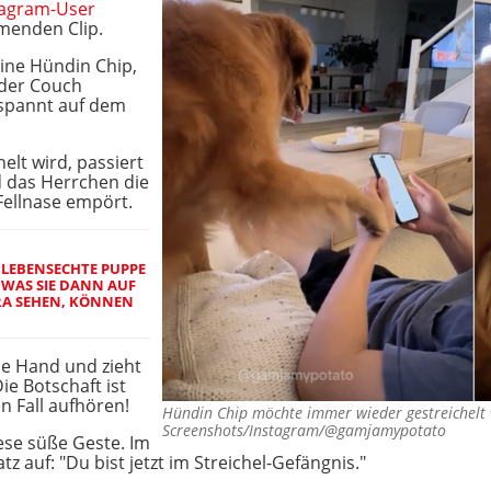
tagram-User
menden Clip.
eine Hündin Chip,
 der Couch
spannt auf dem
elt wird, passiert
d das Herrchen die
Fellnase empört.
LEBENSECHTE PUPPE
 WAS SIE DANN AUF
A SEHEN, KÖNNEN
ine Hand und zieht
ie Botschaft ist
en Fall aufhören!
Hündin Chip möchte immer wieder gestreichel
Screenshots/Instagram/@gamjamypotato
ese süße Geste. Im
z auf: "Du bist jetzt im Streichel-Gefängnis."