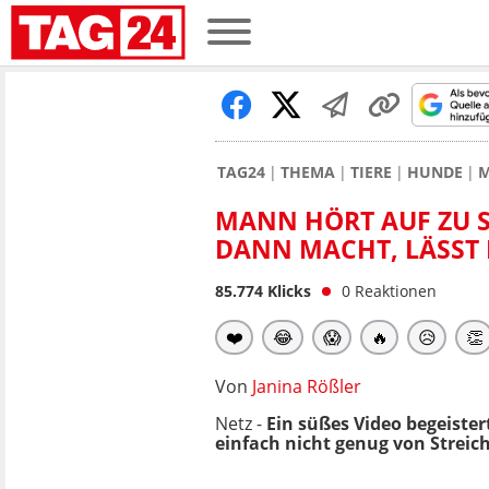
TAG24
THEMA
TIERE
HUNDE
M
MANN HÖRT AUF ZU S
DANN MACHT, LÄSST
85.774
Klicks
0
Reaktionen
❤️
😂
😱
🔥
😥
👏
Von
Janina Rößler
Netz -
Ein süßes Video begeister
einfach nicht genug von Strei